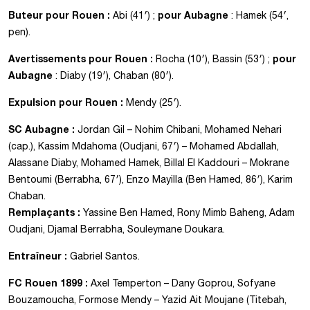
Buteur pour Rouen :
pour Aubagne
Abi (41′) ;
: Hamek (54′,
pen).
Avertissements
pour Rouen :
pour
Rocha (10′), Bassin (53′) ;
Aubagne
: Diaby (19′), Chaban (80′).
Expulsion pour Rouen :
Mendy (25′).
SC Aubagne :
Jordan Gil – Nohim Chibani, Mohamed Nehari
(cap.), Kassim Mdahoma (Oudjani, 67′) – Mohamed Abdallah,
Alassane Diaby, Mohamed Hamek, Billal El Kaddouri – Mokrane
Bentoumi (Berrabha, 67′), Enzo Mayilla (Ben Hamed, 86′), Karim
Chaban.
Remplaçants :
Yassine Ben Hamed, Rony Mimb Baheng, Adam
Oudjani, Djamal Berrabha, Souleymane Doukara.
Entraîneur :
Gabriel Santos.
FC Rouen 1899 :
Axel Temperton – Dany Goprou, Sofyane
Bouzamoucha, Formose Mendy – Yazid Ait Moujane (Titebah,