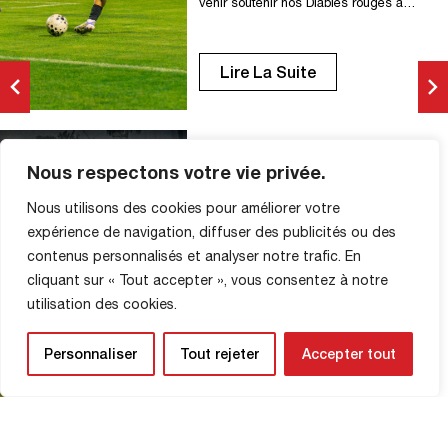
venir soutenir nos Diables rouges à
Aubagne. Coup d’envoi : 19h30 Stade
de Lattre-de-Tassigny Avenue Simon
Lagunas, 13400 Aubagne Stationnement
Lire La Suite
aux abords du stade. Billetterie en ligne
déjà disponible : aubagnefc.com Code :
AFC-FCR0512 Billetterie au guichet, à
partir de 18h30. Tarif : 5€. Buvette et
restauration Paiement par […]
Aubagne vs FCR (1-1) : les
Nous respectons votre vie privée.
photos du match
Nous utilisons des cookies pour améliorer votre
PHOTOS DES MATCHS
expérience de navigation, diffuser des publicités ou des
6 Décembre 2025
contenus personnalisés et analyser notre trafic. En
cliquant sur « Tout accepter », vous consentez à notre
© Eleven Agencies
utilisation des cookies.
Personnaliser
Tout rejeter
Accepter tout
Lire La Suite