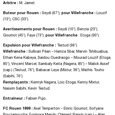
Arbitre :
M. Jamet.
Buteur pour Rouen :
pour Villefranche :
Seydi (67′);
Louzif
(13′), CSC (33′).
Avertissements
pour Rouen :
Seydi (10′), Benzia (23′),
pour Villefranche
Goumot (45′), Faye (73′);
: Etoga (90′).
Expulsion pour Villefranche :
Testud (96′).
Villefranche :
Sullivan Péan – Hamza Sbai, Marvin Tshibuabua,
Ethan Kena Kabeya, Saidou Ouedraogo – Mourad Louzif (Etoga,
85′), Vincent Marcel, Sambaly Keita (Nagera, 85′) – Malick Assef
(cap.) (Testud, 76′), Babacar Leye (Mixtur, 36′), Mathis Touho
(Sabihi, 76′).
Remplaçants :
Kemryk Nagera, Loic Etoga, Kenny Mixtur,
Nassim Sabihi, Kevin Testud.
Entraîneur :
Fabien Pujo.
FC Rouen 1899 :
Axel Temperton – Emric Goumot, Sofyane
Bouzamoucha, Formose Mendy, Clément Bassin (cap.) – Alan