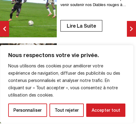
venir soutenir nos Diables rouges à
Villefranche. Coup d’envoi : 19h30 Stade
Armand-Chouffet 806 Boulevard Général
Leclerc 69400 Villefranche-sur-Saône
Lire La Suite
Parking aux alentours Tarif : 5€ –
Paiement par carte bleue et espèces
Buvette et restauration Bon
déplacement à toutes et tous ! Pas
présent au stade ce soir […]
Nous respectons votre vie privée.
FC Villefranche vs FCR (2-1) :
les photos du match
Nous utilisons des cookies pour améliorer votre
PHOTOS DES MATCHS
expérience de navigation, diffuser des publicités ou des
4 Avril 2026
contenus personnalisés et analyser notre trafic. En
cliquant sur « Tout accepter », vous consentez à notre
© Switch On Studio
utilisation des cookies.
Personnaliser
Tout rejeter
Accepter tout
Lire La Suite