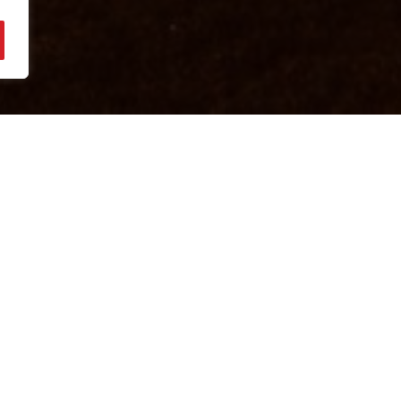
 des Diables rouges, du 30 mars au 05 avril.
etite Bouverie.
 15h45 à La Petite Bouverie.
etite Bouverie.
a Petite Bouverie.