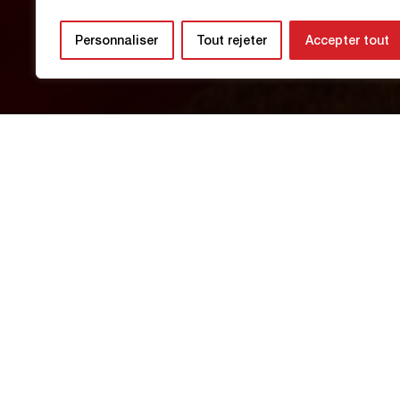
National
Personnaliser
Tout rejeter
Accepter tout
5 Avril 2026
Découvre le programme de la semaine
Lundi : Repos
Mardi : Entraînement à 10h00 à La P
Mercredi : Entraînements à 10h00 et
Jeudi : Entraînement à 10h00 à La P
Vendredi : Entraînement à 10h00 à L