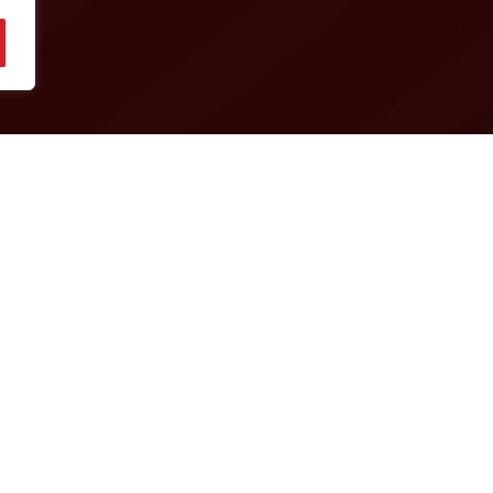
kımlarının hafta sonu maç sonuçlarını inceleyin.
 galibiyet
ere
1-1 berabere
biyet
iyet