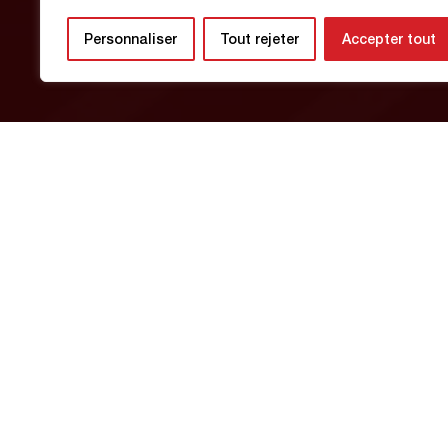
HABERLER
Personnaliser
Tout rejeter
Accepter tout
20 Nisan 2026
Kadın A Takımımız ve kulübün diğer ta
A Takım R1
: ASPTT Caen’e karşı 2-0
A Takım R1F
: Saint-Lô ile 3-3 berab
A Takım R2F
: Olympia’Caux’a karşı 
U18 R1
: Avranches’e karşı 0-2 mağlu
U18 D1
: Darnétal’a karşı 4-5 mağlub