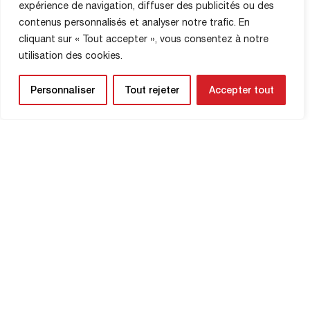
expérience de navigation, diffuser des publicités ou des
contenus personnalisés et analyser notre trafic. En
cliquant sur « Tout accepter », vous consentez à notre
utilisation des cookies.
Personnaliser
Tout rejeter
Accepter tout
MAĞAZA BILGILERI