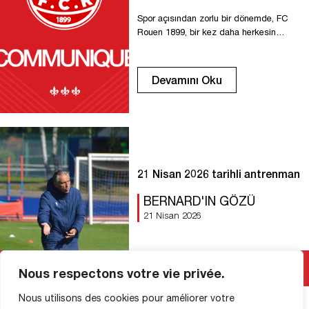
Spor açısından zorlu bir dönemde, FC
Rouen 1899, bir kez daha herkesin
sorumluluk almasını gerektiren bir
süreçten geçiyor. Sezonun başından bu
yana kulüp, hem evinde hem de
Devamını Oku
deplasmanda bağlılıkları ve
sadakatleriyle önemli bir güç oluşturan
tüm taraftarlarıyla bağlarını
güçlendirerek, sakin bir ortamda
çalışmaya özen gösterdi. Birkaç haftadır
galibiyet alamadığımız için, bu dönemde
yaşanan hayal kırıklığını, […]
21 Nisan 2026 tarihli antrenman
BERNARD'IN GÖZÜ
21 Nisan 2026
Devamını Oku
Nous respectons votre vie privée.
Nous utilisons des cookies pour améliorer votre