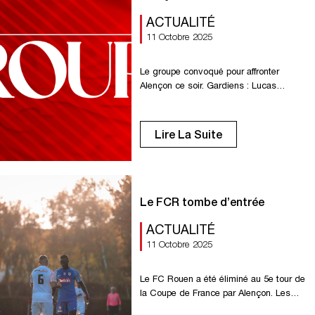
ACTUALITÉ
11 Octobre 2025
Le groupe convoqué pour affronter
Alençon ce soir. Gardiens : Lucas
Royes, Axel Temperton. Défenseurs :
Antonin Cartillier, Dany Goprou, Formose
Mendy. Milieux : Omar Bezzekhami, El
Lire La Suite
Hadji Guiry Egny, Enzo Genton, Amara
Touré. Attaquants : Charles Abi, Amadou
Ba-Sy, Sérigne Faye, Valentin Fuss,
Raphael Gerbeaud, Jason Mbock, Noah
Ndeke. Choix : Melvin Borne, Kenny […]
Le FCR tombe d’entrée
ACTUALITÉ
11 Octobre 2025
Le FC Rouen a été éliminé au 5e tour de
la Coupe de France par Alençon. Les
Rouennais ont manqué d’efficacité et ont