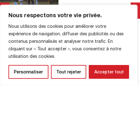
été punis en fin de match. Les
Rouennais subissaient la première
Lire La Suite
Nous respectons votre vie privée.
occasion de la rencontre. Royes
détournait le tir de Toufiqui (4′). Les
Nous utilisons des cookies pour améliorer votre
Diables rouges, en bleu au stade
expérience de navigation, diffuser des publicités ou des
Jacques Fould, prenaient […]
contenus personnalisés et analyser notre trafic. En
cliquant sur « Tout accepter », vous consentez à notre
utilisation des cookies.
INFORMATIONS SUR LA
BOUTIQUE
Personnaliser
Tout rejeter
Accepter tout