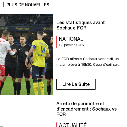
PLUS DE NOUVELLES
Les statistiques avant
Sochaux-FCR
NATIONAL
27 janvier 2026
Le FCR affronte Sochaux vendredi, un
match prévu à 19h30. Coup d’oeil sur
les statistiques avant cette 19e journée
de National. 3 En 18 déplacements à
Sochaux en championnat, le FCR ne
Lire La Suite
s’est imposé qu’à 3 reprises (4 nuls, 11
défaites). 9 Le FCR reste sur 9 matchs
sans défaite à l’extérieur en
Arrêté de périmètre et
championnat (4 […]
d’encadrement : Sochaux vs
FCR
ACTUALITÉ