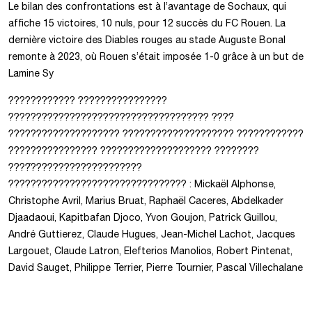
Le bilan des confrontations est à l’avantage de Sochaux, qui
affiche 15 victoires, 10 nuls, pour 12 succès du FC Rouen. La
dernière victoire des Diables rouges au stade Auguste Bonal
remonte à 2023, où Rouen s’était imposée 1-0 grâce à un but de
Lamine Sy
???????????? ????????????????
???????????????????????????????????? ????̀
???????????????????? ???????????????????? ????????????
???????????????? ???????????????????? ????????
????́????????????????????
????????????????????????̀???????? : Mickaël Alphonse,
Christophe Avril, Marius Bruat, Raphaël Caceres, Abdelkader
Djaadaoui, Kapitbafan Djoco, Yvon Goujon, Patrick Guillou,
André Guttierez, Claude Hugues, Jean-Michel Lachot, Jacques
Largouet, Claude Latron, Elefterios Manolios, Robert Pintenat,
David Sauget, Philippe Terrier, Pierre Tournier, Pascal Villechalane