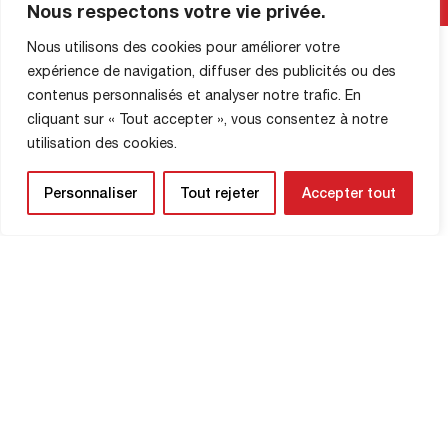
Lire La Suite
Nous respectons votre vie privée.
Réception de Gonfreville à 15h00. U18 –
Coupe de District : Déplacement au FC
Nous utilisons des cookies pour améliorer votre
Nord Ouest à 15h00 U15 : Réception de
expérience de navigation, diffuser des publicités ou des
Bois-Guillaume à […]
contenus personnalisés et analyser notre trafic. En
cliquant sur « Tout accepter », vous consentez à notre
INFORMATIONS SUR LA
utilisation des cookies.
BOUTIQUE
Personnaliser
Tout rejeter
Accepter tout