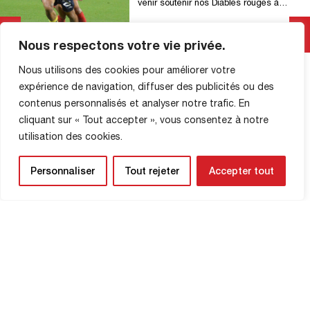
venir soutenir nos Diables rouges à
Sochaux. Un arrêté préfectoral de
périmètre et d’encadrement a été pris.
Nous respectons votre vie privée.
Un rendez-vous est fixé aux supporters
Lire La Suite
du FCR à 18h30 au péage de Saint
Nous utilisons des cookies pour améliorer votre
Maurice sur l’A36 dans le sens Beaune
vers Mulhouse pour être escortés par la
expérience de navigation, diffuser des publicités ou des
police nationale jusqu’au stade. […]
contenus personnalisés et analyser notre trafic. En
cliquant sur « Tout accepter », vous consentez à notre
utilisation des cookies.
INFORMATIONS SUR LA
Personnaliser
Tout rejeter
Accepter tout
BOUTIQUE