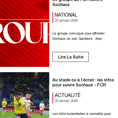
Sochaux
NATIONAL
30 janvier 2026
Le groupe convoqué pour affronter
Sochaux ce soir. Gardiens : Axel
Maraval, Axel Temperton. Défenseurs :
Yazid Ait Moujane, Clément Bassin,
Melvin Borne, Sofyane Bouzamoucha,
Lire La Suite
Antonin Cartillier, Dany Goprou, Emric
Goumot, Formose Mendy. Milieux : Omar
Bezzekhami, Enzo Genton, Samuel
Renel, Kenny Rocha. Attaquants :
Au stade ou à l’écran : les infos
Amadou Ba-Sy, Valentin Fuss, Alan
pour suivre Sochaux – FCR
Kérouédan, Jason Mbock. Choix : […]
ACTUALITÉ
30 janvier 2026
Les infos essentielles à connaître pour