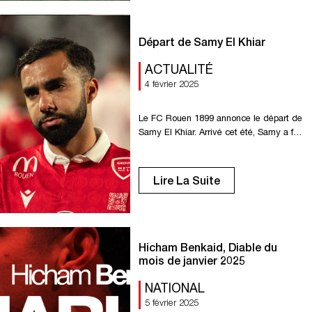
à 15h30 à La Ferme. Vendredi 07 :
Match […]
Départ de Samy El Khiar
ACTUALITÉ
4 février 2025
Le FC Rouen 1899 annonce le départ de
Samy El Khiar. Arrivé cet été, Samy a fait
preuve de sérieux et d’engagement
sous nos couleurs. Nous le remercions
pour son professionnalisme et le temps
Lire La Suite
passé au sein du club. Il poursuivra
désormais sa carrière au FC Gueugnon
en National 3. Toute la famille des
Diables […]
Hicham Benkaid, Diable du
mois de janvier 2025
NATIONAL
5 février 2025