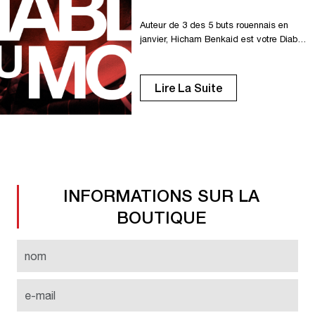
Auteur de 3 des 5 buts rouennais en
janvier, Hicham Benkaid est votre Diable
du mois, devant Axel Maraval et
Mathieu Mion. Un quatrième trophée, un
troisième consécutif pour Hicham !
Lire La Suite
Félicitations !
INFORMATIONS SUR LA
BOUTIQUE