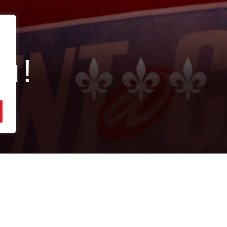
u !
fficiellement rouennais !
n essai. Il apportera à l’entrejeu rouennais son im