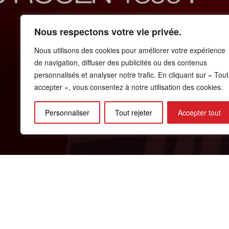
Nous respectons votre vie privée.
Nous utilisons des cookies pour améliorer votre expérience
Un nouveau milie
de navigation, diffuser des publicités ou des contenus
personnalisés et analyser notre trafic. En cliquant sur « Tout
accepter », vous consentez à notre utilisation des cookies.
National
Personnaliser
Tout rejeter
Accepter tout
1 Septembre 2024
Un nouveau milieu ! Amara Touré est o
Amara a convaincu le staff pendant so