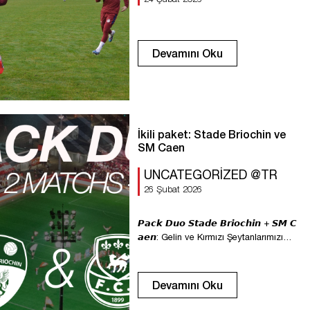
Devamını Oku
İkili paket: Stade Briochin ve
SM Caen
UNCATEGORIZED @TR
26 Şubat 2026
𝙋𝙖𝙘𝙠 𝘿𝙪𝙤 𝙎𝙩𝙖𝙙𝙚 𝘽𝙧𝙞𝙤𝙘𝙝𝙞𝙣 + 𝙎𝙈 𝘾
𝙖𝙚𝙣: Gelin ve Kırmızı Şeytanlarımızı
gururla destekleyin! Bu paket, sadık
taraftarlarımızın sezonun en çok
beklenen maçlarından biri olan Stade
Devamını Oku
Malherbe Caen maçının biletlerine
önceden özel erişim hakkına sahip