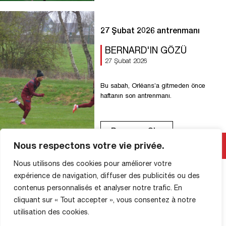
olmalarını sağlar. Ayrıca, Stade Briochin
ile oynanacak ve aynı derecede önemli
olan maç da pakete dahildir. Bu maçta,
27 Şubat 2026 antrenmanı
Diables […]
BERNARD'IN GÖZÜ
27 Şubat 2026
Bu sabah, Orléans’a gitmeden önce
haftanın son antrenmanı.
Devamını Oku
Nous respectons votre vie privée.
Nous utilisons des cookies pour améliorer votre
expérience de navigation, diffuser des publicités ou des
contenus personnalisés et analyser notre trafic. En
cliquant sur « Tout accepter », vous consentez à notre
MAĞAZA BILGILERI
utilisation des cookies.