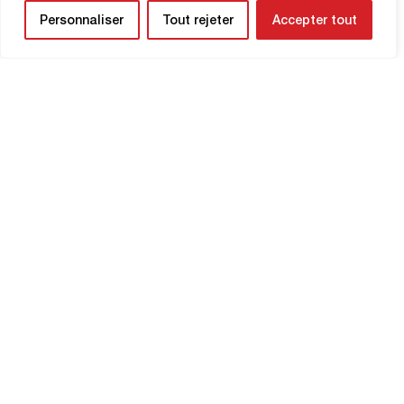
Personnaliser
Tout rejeter
Accepter tout
HABER BÜLTENİ
Yaklaşan maçlardan ve kulübünüzle ilgili
güncellemelerden ilk siz haberdar olun.