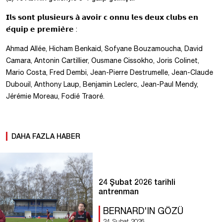
𝗜𝗹𝘀 𝘀𝗼𝗻𝘁 𝗽𝗹𝘂𝘀𝗶𝗲𝘂𝗿𝘀 𝗮̀ 𝗮𝘃𝗼𝗶𝗿 𝗰 𝗼𝗻𝗻𝘂 𝗹𝗲𝘀 𝗱𝗲𝘂𝘅 𝗰𝗹𝘂𝗯𝘀 𝗲𝗻
𝗲́𝗾𝘂𝗶𝗽 𝗲 𝗽𝗿𝗲𝗺𝗶𝗲̀𝗿𝗲 :
Ahmad Allée, Hicham Benkaid, Sofyane Bouzamoucha, David
Camara, Antonin Cartillier, Ousmane Cissokho, Joris Colinet,
Mario Costa, Fred Dembi, Jean-Pierre Destrumelle, Jean-Claude
Dubouil, Anthony Laup, Benjamin Leclerc, Jean-Paul Mendy,
Jérémie Moreau, Fodié Traoré.
DAHA FAZLA HABER
24 Şubat 2026 tarihli
antrenman
BERNARD'IN GÖZÜ
24 Şubat 2026