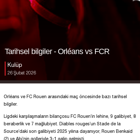
Tarihsel bilgiler - Orléans vs FCR
Kulüp
26 Şubat 2026
Orléans ve FC Rouen arasındaki maç öncesinde bazı tarihsel
bilgiler.
Ligdeki karşılaşmaların bilançosu FC Rouen’in lehine, 9 galibiyet, 8
beraberlik ve 7 mağlubiyet. Diables rouges’un Stade de la
Source’daki son galibiyeti 2025 yılına dayanıyor, Rouen Benkaid
(2) ve Abi’nin golleriyle 3-1 galip gelmişti.