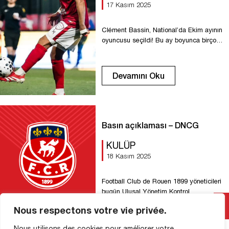
17 Kasım 2025
Clément Bassin, National’da Ekim ayının
oyuncusu seçildi! Bu ay boyunca birçok
kez iyi performanslar sergileyen ve
maçların kaderini belirleyen kaptanımız,
Eylül ayında bu unvanı kazanan Idrissa
Devamını Oku
Seydi’nin yerini aldı. Tebrikler Clément!
Basın açıklaması – DNCG
KULÜP
18 Kasım 2025
Football Club de Rouen 1899 yöneticileri
bugün Ulusal Yönetim Kontrol
Müdürlüğü tarafından dinlendi. FC
Nous respectons votre vie privée.
Rouen, bu sürecin başarıyla
sonuçlandığını duyurmaktan mutluluk
Devamını Oku
Nous utilisons des cookies pour améliorer votre