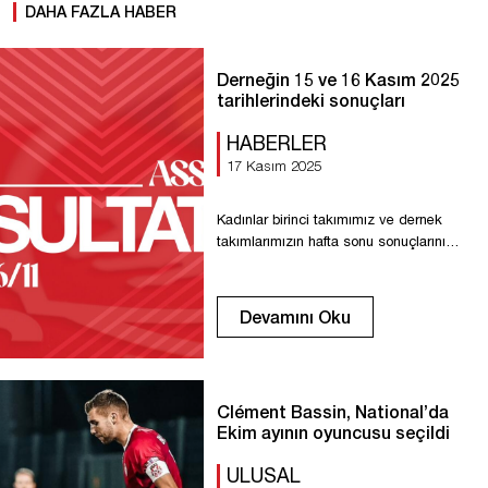
DAHA FAZLA HABER
Derneğin 15 ve 16 Kasım 2025
tarihlerindeki sonuçları
HABERLER
17 Kasım 2025
Kadınlar birinci takımımız ve dernek
takımlarımızın hafta sonu sonuçlarını
keşfedin. Kadınlar R1F: AG Caen’e karşı
3-1 galibiyet Kadınlar R2F: Dieppe’ye
karşı 1-0 galibiyet U18 R1: Evreux’ya
Devamını Oku
karşı 1-1 beraberlik U16 R2: Offranville’e
karşı 6-2 galibiyet U15 R1: Le Havre
AC’ye karşı 3-2 galibiyet U14 Bölgesel:
La Maladrerie’ye karşı 2-5 mağlubiyet
Clément Bassin, National’da
Dinlenme/muafiyet Senior R1 U18 B
Ekim ayının oyuncusu seçildi
ULUSAL