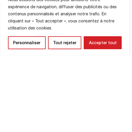
duyar. DNCG, bu onayı maaş bütçesinin
expérience de navigation, diffuser des publicités ou des
denetlenmesi şartıyla verdi. Bu karar,
kulüp yönetiminin titiz ve sorumlu
contenus personnalisés et analyser notre trafic. En
yönetimini onaylamaktadır. FC Rouen,
cliquant sur « Tout accepter », vous consentez à notre
tüm ortaklarına, kurumlara, taraftarlarına
utilisation des cookies.
ve gönüllülerine güvenleri ve sarsılmaz
destekleri için, ayrıca işbirliği için […]
Personnaliser
Tout rejeter
Accepter tout
MAĞAZA BILGILERI