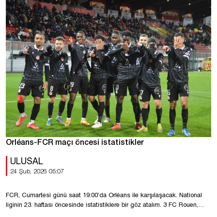
Orléans-FCR maçı öncesi istatistikler
ULUSAL
24 Şub, 2026 05:07
FCR, Cumartesi günü saat 19:00’da Orléans ile karşılaşacak. National
liginin 23. haftası öncesinde istatistiklere bir göz atalım. 3 FC Rouen,
ligde Orléans ile oynadığı son 5 maçın 3’ünü kazandı (1 beraberlik, 1