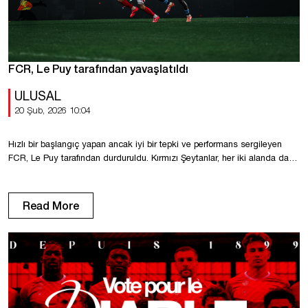
FCR, Le Puy tarafından yavaşlatıldı
ULUSAL
20 Şub, 2026 10:04
Hızlı bir başlangıç yapan ancak iyi bir tepki ve performans sergileyen
FCR, Le Puy tarafından durduruldu. Kırmızı Şeytanlar, her iki alanda da
galip gelmek için yeterince etkili olamadılar. Maç Diochon’da hızlı
başladı. Mendy, köşe vuruşunda golü ofsayt nedeniyle iptal edildi (3′).
Hemen ardından Le Puy, Nsingi’nin kafa vuruşuyla skoru açtı (0-1, 6′).
Read More
Bir kez daha […]