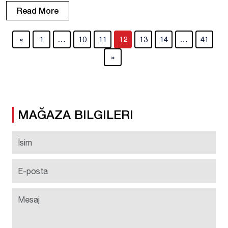
Bezzekhami, El Hadji Guiry Egny, Enzo Genton, Samuel Renel, Kenny
Read More
Rocha. Forvetler: Amadou Ba-Sy, Sérigne Faye, Valentin Fuss, Idrissa
Seydi. […]
«
1
…
10
11
12
13
14
…
41
»
MAĞAZA BILGILERI