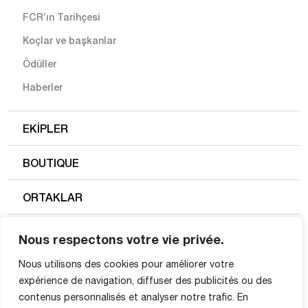
FCR’ın Tarihçesi
Koçlar ve başkanlar
Ödüller
Haberler
EKIPLER
BOUTIQUE
ORTAKLAR
FC ROUEN 1899
Nous respectons votre vie privée.
Nous utilisons des cookies pour améliorer votre
Türkçe
expérience de navigation, diffuser des publicités ou des
contenus personnalisés et analyser notre trafic. En