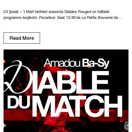
23 Şubat – 1 Mart tarihleri arasında Diables Rouges’un haftalık
programını keşfedin. Pazartesi: Saat 15:30’da La Petite Bouverie’de
antrenman. Salı: Saat 10:00 ve 15:45’te La Petite Bouverie’de antrenman.
Çarşamba: Saat 10:00’da La Petite Bouverie’de antrenman. Perşembe:
Saat 10:00’da La Petite Bouverie’de antrenman. Cuma: Saat 10:00’da La
Read More
Petite Bouverie’de antrenman. Cumartesi: Saat 10:00’da Stade de la […]