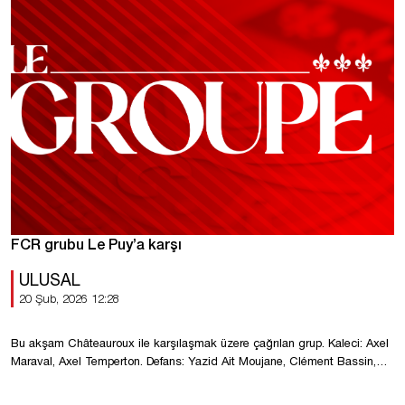
FCR grubu Le Puy’a karşı
ULUSAL
20 Şub, 2026 12:28
Bu akşam Châteauroux ile karşılaşmak üzere çağrılan grup. Kaleci: Axel
Maraval, Axel Temperton. Defans: Yazid Ait Moujane, Clément Bassin,
Melvin Borne, Sofyane Bouzamoucha, Antonin Cartillier, Dany Goprou,
Formose Mendy. Orta saha oyuncuları: Mustapha Benzia, Omar