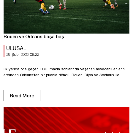
Rouen ve Orléans başa baş
ULUSAL
28 Şub, 2026 09:22
İlk yarıda öne geçen FCR, maçın sonlarında yaşanan heyecanlı anların
ardından Orléans’tan bir puanla döndü. Rouen, Dijon ve Sochaux ile
birlikte 42 puanlı üçlüye katıldı. Maçın ilk köşe vuruşunda Temperton,
yakın mesafeden gelen kafa vuruşunu kurtardı (7′). USO topun
kontrolünü elinde tutarken, FCR kontrataklarla oynadı. Kérouédan’ın
Read More
pasıyla Ba-Sy rakip sahaya girip ceza sahasına girdi, ancak […]