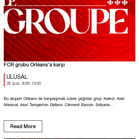
FCR grubu Orléans’a karşı
ULUSAL
28 Şub, 2026 12:00
Bu akşam Orléans ile karşılaşmak üzere çağrılan grup. Kaleci: Axel
Maraval, Axel Temperton. Defans: Clément Bassin, Sofyane
Bouzamoucha, Antonin Cartillier, Dany Goprou, Emric Goumot, Formose
Mendy. Orta saha oyuncuları: Mustapha Benzia, El Hadji Guiry Egny,
Enzo Genton, Samuel Renel, Kenny Rocha. Forvetler: Amadou Ba-Sy,
Read More
Sérigne Faye, Valentin Fuss, Alan Kérouédan, Idrissa Seydi. Seçim: Yazid
Ait […]