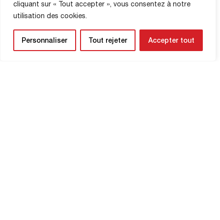
Grain, David Mialon, Baïdy Sall, […]
cliquant sur « Tout accepter », vous consentez à notre
utilisation des cookies.
MAĞAZA BILGILERI
Personnaliser
Tout rejeter
Accepter tout
HABER BÜLTENİ
Yaklaşan maçlardan ve kulübünüzle ilgili