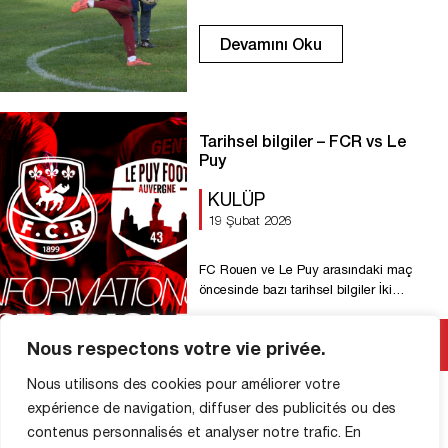
Devamını Oku
Tarihsel bilgiler – FCR vs Le
Puy
KULÜP
19 Şubat 2026
FC Rouen ve Le Puy arasındaki maç
öncesinde bazı tarihsel bilgiler İki
takımın tek karşılaşmasında FC Rouen
galip gelmiştir. Diables rouges’un
Nous respectons votre vie privée.
galibiyeti Eylül 2025’e, Rouen’in 3-0
Devamını Oku
kazandığı ilk maça dayanmaktadır. 𝗜𝗹𝘀
Nous utilisons des cookies pour améliorer votre
𝘀𝗼𝗻𝘁 𝗽𝗹𝘂𝘀𝗶𝗲𝘂𝗿𝘀 𝗮̀ 𝗮𝘃𝗼𝗶𝗿 𝗰 𝗼𝗻𝗻𝘂 𝗹𝗲𝘀
expérience de navigation, diffuser des publicités ou des
𝗱𝗲𝘂𝘅 𝗰𝗹𝘂𝗯𝘀 𝗲𝗻 𝗲́𝗾𝘂𝗶𝗽 𝗲 𝗽𝗿𝗲𝗺𝗶𝗲̀𝗿𝗲 :
Romain Elie, Emric Goumot, Jérémy
contenus personnalisés et analyser notre trafic. En