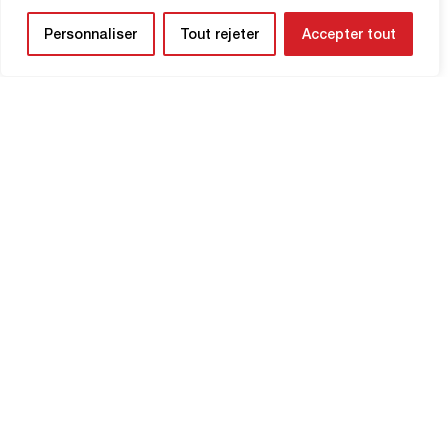
Personnaliser
Tout rejeter
Accepter tout
HABER BÜLTENİ
Yaklaşan maçlardan ve kulübünüzle ilgili
güncellemelerden ilk siz haberdar olun.