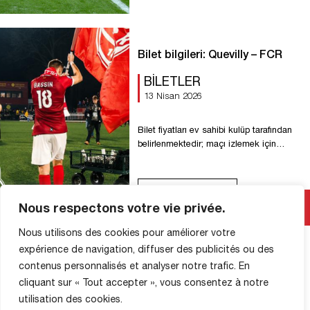
Bilet bilgileri: Quevilly – FCR
BILETLER
13 Nisan 2026
Bilet fiyatları ev sahibi kulüp tarafından
belirlenmektedir; maçı izlemek için
gerekli tüm bilgileri buradan
öğrenebilirsiniz! Maç, 2 Mayıs 2026
Cumartesi günü saat 19:30’da Robert-
Devamını Oku
Diochon Stadyumu’nda oynanacaktır.
Nous respectons votre vie privée.
𝗜𝗻𝗳𝗼𝗿𝗺𝗮𝘁𝗶𝗼𝗻𝘀 𝗯𝗶𝗹𝗹𝗲𝘁𝘁𝗲𝗿𝗶𝗲 : FC
Rouen taraftarları, biletler yalnızca
Nous utilisons des cookies pour améliorer votre
Quevilly kulübünün bilet gişesi
expérience de navigation, diffuser des publicités ou des
üzerinden çevrimiçi olarak satılmaktadır:
contenus personnalisés et analyser notre trafic. En
www.billetterie.qrm.fr 𝗘𝗻 𝘁𝗮𝗻𝘁 𝗾𝘂𝗲
cliquant sur « Tout accepter », vous consentez à notre
𝘀𝘂𝗽𝗽𝗼𝗿𝘁𝗲𝗿𝘀 𝗱𝘂 𝗙𝗖 𝗥, 𝗺𝗲𝗿𝗰𝗶
𝘀𝗲́𝗹𝗲𝗰𝘁𝗶𝗼𝗻𝗻𝗲𝗿 𝘂𝗻𝗶𝗾𝘂𝗲 𝗺𝗲𝗻𝘁 : […]
utilisation des cookies.
MAĞAZA BILGILERI