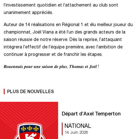
l’investissement quotidien et l’attachement au club sont
unanimement appréciés.
Auteur de 14 réalisations en Régional 1 et élu meilleur joueur du
championnat, Joël Viana a été l’un des grands acteurs de la
saison réussie de notre réserve. Dès la reprise, l’attaquant
intègrera l’effectif de l’équipe première, avec l’ambition de
continuer à progresser et de franchir les étapes.
𝑹𝒐𝒖𝒆𝒏𝒏𝒂𝒊𝒔 𝒑𝒐𝒖𝒓 𝒖𝒏𝒆 𝒔𝒂𝒊𝒔𝒐𝒏 𝒅𝒆 𝒑𝒍𝒖𝒔, 𝑻𝒉𝒐𝒎𝒂𝒔 𝒆𝒕 𝑱𝒐𝒆̈𝒍 !
PLUS DE NOUVELLES
Départ d’Axel Temperton
NATIONAL
14 Juin 2026