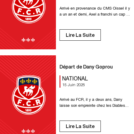
Arrivé en provenance du CMS Oissel il y
a un an et demi, Axel a franchi un cap en
National en s’imposant comme l’un des
éléments majeurs des Diables rouges.
Sous nos couleurs, il a disputé 30
Lire La Suite
rencontres et signé 10 clean sheets, se
distinguant par son sérieux, son travail
quotidien et son état d’esprit […]
Départ de Dany Goprou
NATIONAL
15 Juin 2026
Arrivé au FCR, il y a deux ans, Dany
laisse son empreinte chez les Diables
rouges. Auteur d’un centre décisif face à
Quevilly, il a disputé 54 matchs sous les
couleurs rouge et blanche. Apprécié pour
Lire La Suite
son abnégation, ses précieux retours