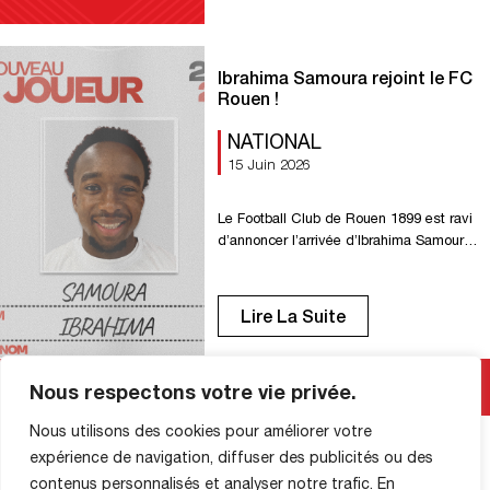
défensifs et sa polyvalence, il a su
répondre présent aussi bien dans l’axe
de […]
Ibrahima Samoura rejoint le FC
Rouen !
NATIONAL
15 Juin 2026
Le Football Club de Rouen 1899 est ravi
d’annoncer l’arrivée d’Ibrahima Samoura,
qui portera le numéro 17 cette saison !
Jeune milieu de terrain issu de la région,
Ibrahima s’inscrit pleinement dans la
Lire La Suite
volonté du club de conserver une
identité et un ancrage local. Capable de
répéter les efforts, technique et doté
Nous respectons votre vie privée.
d’une excellente maîtrise […]
Nous utilisons des cookies pour améliorer votre
expérience de navigation, diffuser des publicités ou des
INFORMATIONS SUR LA
contenus personnalisés et analyser notre trafic. En