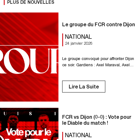
PLUS DE NOUVELLES
Le groupe du FCR contre Dijon
NATIONAL
24 janvier 2026
Le groupe convoqué pour affronter Dijon
ce soir. Gardiens : Axel Maraval, Axel
Temperton. Défenseurs : Yazid Ait
Moujane, Clément Bassin, Melvin Borne,
Sofyane Bouzamoucha, Antonin Cartillier.
Lire La Suite
Milieux : Mustapha Benzia, Omar
Bezzekhami, El Hadji Guiry Egny, Enzo
Genton, Samuel Renel, Kenny Rocha.
Attaquants : Amadou Ba-Sy, Sérigne
Faye, Valentin Fuss, Alan Kérouédan,
FCR vs Dijon (0-0) : Vote pour
Jason Mbock. […]
le Diable du match !
NATIONAL