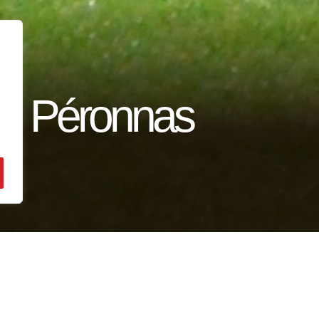
rg Péronnas
uivre le match des Diables rouges ?
iquant ici :
FCR-Bourg Péronnas