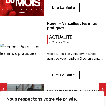
Il devance Ichem Ferrah et Mustapha
Benzia. Bravo Hicham !
Lire La Suite
Rouen – Versailles : les infos
pratiques
ACTUALITÉ
4 Octobre 2024
Voici tout ce que vous devez savoir
avant de vous rendre à Diochon demain
: ????
???????????????????????????????????
????????????
Lire La Suite
???????????????????????? ????????
???????????????????????????? ????̀
???????????? ????
Des regrets pour le FCR contre
???????????????????????????????????
Versailles
????????
Nous respectons votre vie privée.
????????????????????????????
NATIONAL
????????????