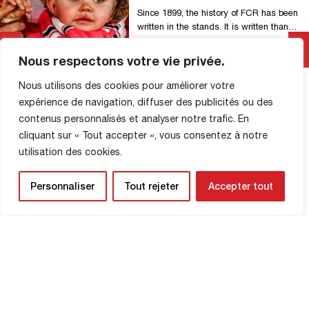
Since 1899, the history of FCR has been
written in the stands. It is written thanks
to you. Thanks to your loyalty, your
encouragement, your presence. The
Nous respectons votre vie privée.
match on Friday, February 20 against Le
Lire La Suite
Puy Foot will be focused on passing on
Nous utilisons des cookies pour améliorer votre
the torch . To pass on a passion. To
expérience de navigation, diffuser des publicités ou des
pass on memories. To […]
contenus personnalisés et analyser notre trafic. En
cliquant sur « Tout accepter », vous consentez à notre
utilisation des cookies.
INFORMATIONS SUR LA
Personnaliser
Tout rejeter
Accepter tout
BOUTIQUE