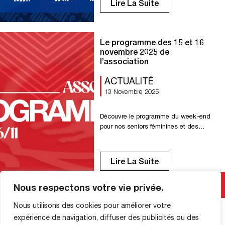
Lire La Suite
Clément Bassin en commentaire du
post Facebook du championnat National
ou en votant sur X.
Le programme des 15 et 16
novembre 2025 de
l’association
ACTUALITÉ
13 Novembre 2025
Découvre le programme du week-end
pour nos seniors féminines et des
équipes de l’association. Samedi 15
novembre U18 R1 : Réception d’Evreux
à 18h00. U15 R1 : Réception du Havre
Lire La Suite
AC à 15h15 U14 Régional : Déplacement
à La Maladrerie à 12h30. Dimanche 16
Nous respectons votre vie privée.
novembre Senior R1F : Réception de
l’AG Caen à 14h30. Senior […]
Nous utilisons des cookies pour améliorer votre
expérience de navigation, diffuser des publicités ou des