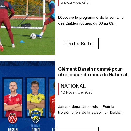
9 Novembre 2025
Découvre le programme de la semaine
des Diables rouges, du 03 au 09
novembre. Lundi : Entraînement à 15h30
à La Petite Bouverie. Mardi :
Entraînements à 10h00 et 15h45 à La
Lire La Suite
Petite Bouverie. Mercredi : Entraînement
à 10h00 à La Petite Bouverie. Jeudi :
Entraînements à 15h30 à La Petite
Bouverie. Vendredi : Match […]
Clément Bassin nommé pour
être joueur du mois de National
NATIONAL
10 Novembre 2025
Jamais deux sans trois… Pour la
troisième fois de la saison, un Diable
rouge est nommé pour remporter le titre
de joueur de mois du National ! Pour
octobre, on soutient notre capitaine