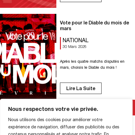
contre Quevilly 1-1 U18 D1 : Repos U16
R2 : Victoire contre Gasny 11-0 U15 R1 :
Repos […]
Vote pour le Diable du mois de
mars
NATIONAL
30 Mars 2026
Après les quatre matchs disputés en
mars, choisis le Diable du mois !
Lire La Suite
Nous respectons votre vie privée.
Nous utilisons des cookies pour améliorer votre
expérience de navigation, diffuser des publicités ou des
INFORMATIONS SUR LA
contenus personnalisés et analyser notre trafic. En