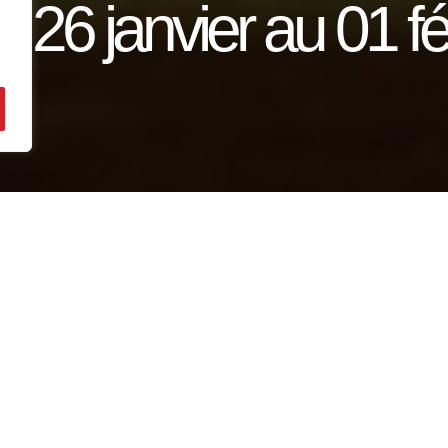
26 janvier au 01 fé
 des Diables rouges, du 26 janvier au 01 février
etite Bouverie.
h45 à La Petite Bouverie.
a Petite Bouverie.