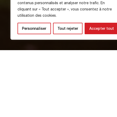
Le programme du 
contenus personnalisés et analyser notre trafic. En
cliquant sur « Tout accepter », vous consentez à notre
utilisation des cookies.
National
Personnaliser
Tout rejeter
Accepter tout
26 janvier 2026
Découvre le programme de la semaine
Lundi : Entraînement à 15h30 à La P
Mardi : Entraînements à 10h00 et 15
Mercredi : Entraînement à 10h00 à L