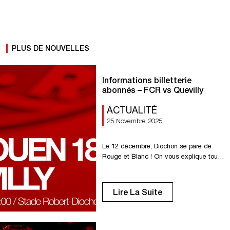
PLUS DE NOUVELLES
Informations billetterie
abonnés – FCR vs Quevilly
ACTUALITÉ
25 Novembre 2025
Le 12 décembre, Diochon se pare de
Rouge et Blanc ! On vous explique tout
pour obtenir vos billets En tant
qu’abonné(e) 2025-2026, vous
bénéficiez d’un accès exclusif à la
Lire La Suite
prévente pour le match très attendu : FC
Rouen 1899 – Quevilly Vendredi 12
décembre – 20h Stade Diochon
????????????????