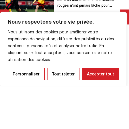
rouges n’ont jamais lâché pour
s’imposer en fin de match contre une
belle équipe du RC Lens. Les premières
Nous respectons votre vie privée.
opportunités de la rencontre étaient
Lire La Suite
rouennaises et très vite dans la partie.
Nous utilisons des cookies pour améliorer votre
Sur deux têtes, Goprou butait par deux
expérience de navigation, diffuser des publicités ou des
fois sur Jourdren (1′). Le portier lensois
contenus personnalisés et analyser notre trafic. En
détournait une nouvelle tête […]
cliquant sur « Tout accepter », vous consentez à notre
utilisation des cookies.
INFORMATIONS SUR LA
Personnaliser
Tout rejeter
Accepter tout
BOUTIQUE