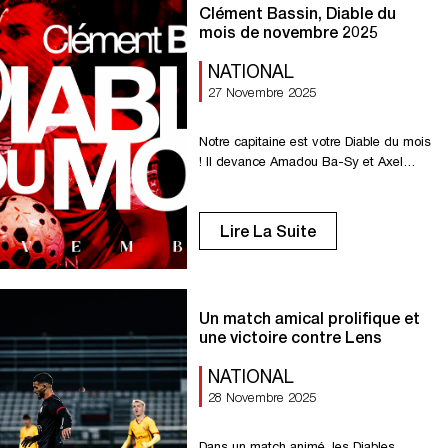
Clément Bassin, Diable du
????????????????????????
mois de novembre 2025
????????????????????????????
????????????????????’????̀ […]
NATIONAL
27 Novembre 2025
Notre capitaine est votre Diable du mois
! Il devance Amadou Ba-Sy et Axel
Temperton. Félicitations Clément !
Lire La Suite
Un match amical prolifique et
une victoire contre Lens
NATIONAL
28 Novembre 2025
Dans un match animé, les Diables