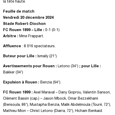
la tête haute.
Feuille de match
Vendredi 20 décembre
202
4
Stade Robert-Diochon
FC Rouen 1899 – Lille
:
0-1 (0-1)
Arbitre :
Mme Frappart.
Affluence
: 8 016 spectateurs.
Buteur
pour Lille :
Ismaily (21′).
Avertissements pour Rouen :
; pour Lille :
Letono (34′)
Bakker (34′)
Expulsion à Rouen :
Benzia (94′).
FC Rouen 1899 :
Axel Maraval – Dany Goprou, Valentin Sanson,
Clément Bassin (cap.) – Jason Mbock, Omar Bezzekhami
(Bensoula, 86′), Mustapha Benzia, Malik Abdelmoula (Touré, 72′),
Mathieu Mion – Christ Letono (Diarra, 72′), Hicham Benkaid.