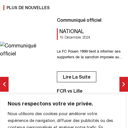
PLUS DE NOUVELLES
Communiqué officiel
NATIONAL
19 Décembre 2024
Le FC Rouen 1899 tient à informer ses
supporters de la sanction imposée au
club en raison des incidents survenus
lors de la rencontre face à Quevilly.
Notre prochaine rencontre à domicile
Lire La Suite
face au Mans se jouera pour le moment
à huis clos. Le club prévoit de consulter
FCR vs Lille
son service juridique pour examiner la
possibilité […]
L’OEIL DE BERNARD
Nous respectons votre vie privée.
21 Décembre 2024
Nous utilisons des cookies pour améliorer votre
expérience de navigation, diffuser des publicités ou des
contenus personnalisés et analyser notre trafic. En