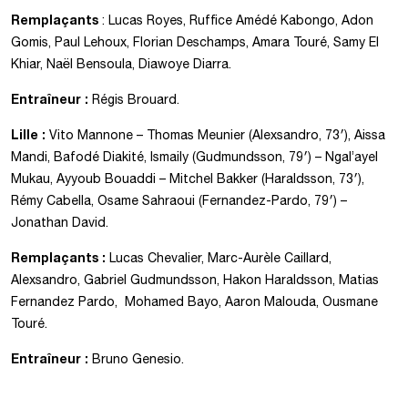
Remplaçants
: Lucas Royes, Ruffice Amédé Kabongo, Adon
Gomis, Paul Lehoux, Florian Deschamps, Amara Touré, Samy El
Khiar, Naël Bensoula, Diawoye Diarra.
Entraîneur :
Régis Brouard.
Lille :
Vito Mannone – Thomas Meunier (Alexsandro, 73′), Aissa
Mandi, Bafodé Diakité, Ismaily (Gudmundsson, 79′) – Ngal’ayel
Mukau, Ayyoub Bouaddi – Mitchel Bakker (Haraldsson, 73′),
Rémy Cabella, Osame Sahraoui (Fernandez-Pardo, 79′) –
Jonathan David.
Remplaçants :
Lucas Chevalier, Marc-Aurèle Caillard,
Alexsandro, Gabriel Gudmundsson, Hakon Haraldsson, Matias
Fernandez Pardo, Mohamed Bayo, Aaron Malouda, Ousmane
Touré.
Entraîneur :
Bruno Genesio.