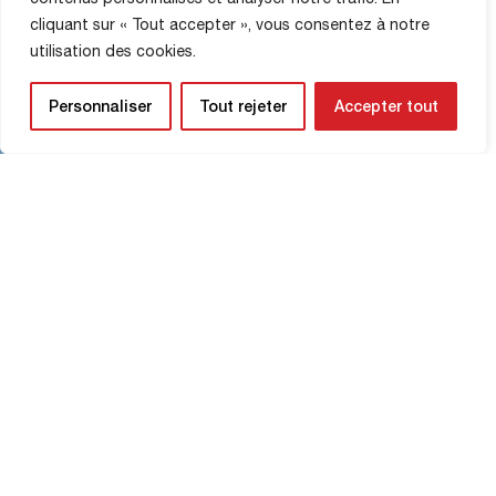
Lire La Suite
cliquant sur « Tout accepter », vous consentez à notre
utilisation des cookies.
Règlement du jeu-concours
Instagram : gagnez une voiture
Personnaliser
Tout rejeter
Accepter tout
FC Rouen !
ACTUALITÉ
24 Décembre 2024
RÈGLEMENT DU JEU-CONCOURS
INSTAGRAM : GAGNEZ UNE VOITURE
FC ROUEN ! ARTICLE 1 :
ORGANISATEUR Le jeu-concours est
organisé par FC Rouen 1899, dont le
Lire La Suite
siège social est situé au177 Boulevard
de L Yser 76000 Rouen, ci-après
dénommé “l’Organisateur”. ARTICLE 2 :
CONDITIONS DE PARTICIPATION Le
jeu-concours est ouvert à toute
personne physique majeure résidant […]
INFORMATIONS SUR LA