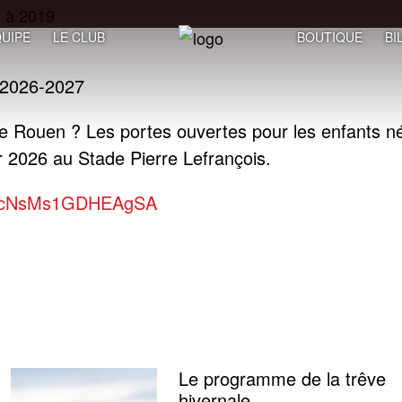
UIPE
LE CLUB
BOUTIQUE
BI
 2026-2027
e de Rouen ? Les portes ouvertes pour les enfants 
er 2026 au Stade Pierre Lefrançois.
76CcNsMs1GDHEAgSA
Le programme de la trêve
hivernale