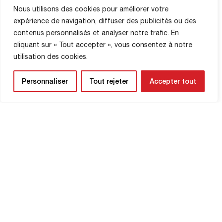
Attaquants : Amadou Ba-Sy, Sérigne
Nous utilisons des cookies pour améliorer votre
Faye, Valentin Fuss, Alan Kérouédan,
expérience de navigation, diffuser des publicités ou des
Jason Mbock. […]
contenus personnalisés et analyser notre trafic. En
cliquant sur « Tout accepter », vous consentez à notre
INFORMATIONS SUR LA
utilisation des cookies.
BOUTIQUE
Personnaliser
Tout rejeter
Accepter tout