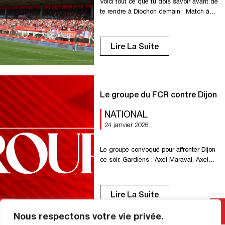
Voici tout ce que tu dois savoir avant de
te rendre à Diochon demain : Match à
forte affluence ! Ouverture des portes de
Diochon dès 16h00. Nouvelle entrée
Diochon Accéder en tribune Horlaville =
Lire La Suite
Entrée par la rue Pierre Lefrançois.
Accéder en tribune Lenoble = Entrée B
boulevard de Canadiens. Accéder en
tribune Zénith […]
Le groupe du FCR contre Dijon
NATIONAL
24 janvier 2026
Le groupe convoqué pour affronter Dijon
ce soir. Gardiens : Axel Maraval, Axel
Temperton. Défenseurs : Yazid Ait
Moujane, Clément Bassin, Melvin Borne,
Sofyane Bouzamoucha, Antonin Cartillier.
Lire La Suite
Milieux : Mustapha Benzia, Omar
Bezzekhami, El Hadji Guiry Egny, Enzo
Nous respectons votre vie privée.
Genton, Samuel Renel, Kenny Rocha.