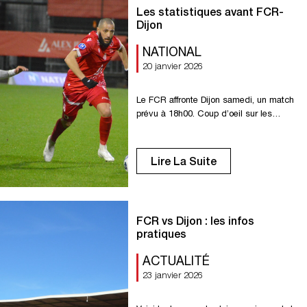
Les statistiques avant FCR-
Dijon
NATIONAL
20 janvier 2026
Le FCR affronte Dijon samedi, un match
prévu à 18h00. Coup d’oeil sur les
statistiques avant cette 18e journée de
National. 5 Dijon est le club le plus
affronté par le FCR depuis le retour en
Lire La Suite
National, en 2022-2023, sans aucune
victoire des Diables rouges (3 nuls, 2
défaites). 1 Le FC Rouen a encaissé […]
FCR vs Dijon : les infos
pratiques
ACTUALITÉ
23 janvier 2026