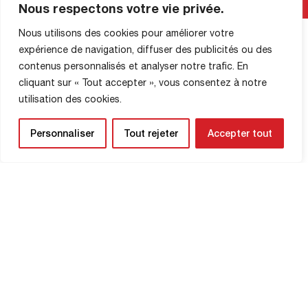
Nous respectons votre vie privée.
l’effort, multipliant les courses offensives
et défensives. Malheureusement, une
Nous utilisons des cookies pour améliorer votre
pubalgie l’a éloigné des terrains durant
expérience de navigation, diffuser des publicités ou des
plusieurs […]
contenus personnalisés et analyser notre trafic. En
cliquant sur « Tout accepter », vous consentez à notre
INFORMATIONS SUR LA
utilisation des cookies.
BOUTIQUE
Personnaliser
Tout rejeter
Accepter tout