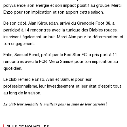
polyvalence, son énergie et son impact positif au groupe. Merci
Enzo pour ton implication et ton apport cette saison.
De son côté, Alan Kérouédan, arrivé du Grenoble Foot 38, a
participé à 14 rencontres avec la tunique des Diables rouges,
inscrivant également un but. Merci Alan pour ta détermination et
ton engagement.
Enfin, Samuel Renel, prêté par le Red Star FC, a pris part à 11
rencontres avec le FCR. Merci Samuel pour ton implication au
quotidien.
Le club remercie Enzo, Alan et Samuel pour leur
professionnalisme, leur investissement et leur état d’esprit tout
au long de la saison.
𝑳𝒆 𝒄𝒍𝒖𝒃 𝒍𝒆𝒖𝒓 𝒔𝒐𝒖𝒉𝒂𝒊𝒕𝒆 𝒍𝒆 𝒎𝒆𝒊𝒍𝒍𝒆𝒖𝒓 𝒑𝒐𝒖𝒓 𝒍𝒂 𝒔𝒖𝒊𝒕𝒆 𝒅𝒆 𝒍𝒆𝒖𝒓 𝒄𝒂𝒓𝒓𝒊𝒆̀𝒓𝒆 !
PLUS DE NOUVELLES