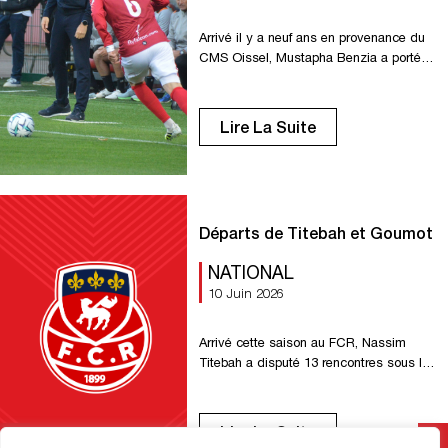
Arrivé il y a neuf ans en provenance du
CMS Oissel, Mustapha Benzia a porté
les couleurs rouennaises à 245 reprises.
Triple Joueur de la saison (2017-2018,
2021-2022 et 2022-2023), il a contribué
Lire La Suite
de manière majeure aux montées du
club en National 2 puis en National.
Véritable métronome du milieu de
terrain, notre numéro 6 […]
Départs de Titebah et Goumot
NATIONAL
10 Juin 2026
Arrivé cette saison au FCR, Nassim
Titebah a disputé 13 rencontres sous les
couleurs rouennaises et délivré trois
passes décisives. Utilisé dans un rôle
de piston droit, il s’est distingué par son
Lire La Suite
volume de jeu et sa générosité dans