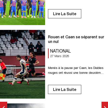
le regarder sur Youtube sur la chaîne du
Championnat National ou sur le site de
France Télévisions Bon match à tous.
Lire La Suite
Allez Rouen ! &
Rouen et Caen se séparent sur
un nul
NATIONAL
27 Mars 2026
Menés à la pause par Caen, les Diables
rouges ont réussi une bonne deuxième
période pour parvenir à égaliser, sans
réussir à passer devant au tableau
d’affichage. Les Rouennais
Lire La Suite
réussissaient une bonne entame.
Mordants, les Diables rouges se
mettaient rapidement en position, avec
un centre de Bassin pour Seydi qui