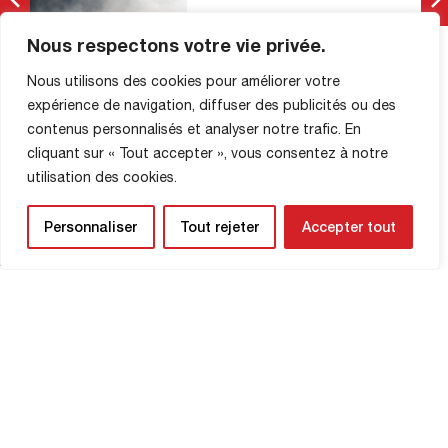
manquait le cadre (6′). Les Malherbistes
FCR vs SM Caen (1-1) : les
[…]
photos du match
Nous respectons votre vie privée.
PHOTOS DES MATCHS
Nous utilisons des cookies pour améliorer votre
28 Mars 2026
expérience de navigation, diffuser des publicités ou des
contenus personnalisés et analyser notre trafic. En
© Clémence Hedin
cliquant sur « Tout accepter », vous consentez à notre
utilisation des cookies.
Lire La Suite
Personnaliser
Tout rejeter
Accepter tout
INFORMATIONS SUR LA
BOUTIQUE