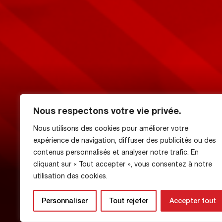
Nous respectons votre vie privée.
Nous utilisons des cookies pour améliorer votre
expérience de navigation, diffuser des publicités ou des
The FCR squad 
contenus personnalisés et analyser notre trafic. En
cliquant sur « Tout accepter », vous consentez à notre
utilisation des cookies.
National
Personnaliser
Tout rejeter
Accepter tout
30 January 2026