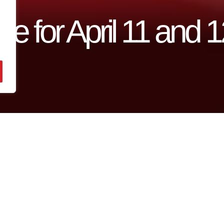
le for April 11 and 
 our women’s senior teams and the club’s other 
lly at 7:00 PM.
 3:30 PM.