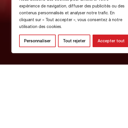
expérience de navigation, diffuser des publicités ou des
The club's schedu
contenus personnalisés et analyser notre trafic. En
cliquant sur « Tout accepter », vous consentez à notre
utilisation des cookies.
NEWS
Personnaliser
Tout rejeter
Accepter tout
9 April 2026
Check out the weekend schedule for
Saturday, April 11
Senior R1
: Home game against Quevi
U18 R1
: Away game in Cherbourg at