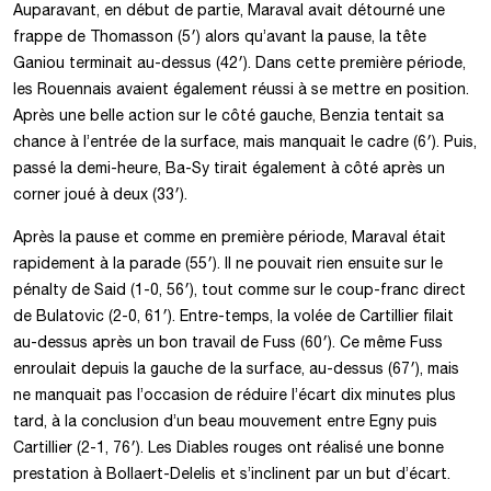
Auparavant, en début de partie, Maraval avait détourné une
frappe de Thomasson (5′) alors qu’avant la pause, la tête
Ganiou terminait au-dessus (42′). Dans cette première période,
les Rouennais avaient également réussi à se mettre en position.
Après une belle action sur le côté gauche, Benzia tentait sa
chance à l’entrée de la surface, mais manquait le cadre (6′). Puis,
passé la demi-heure, Ba-Sy tirait également à côté après un
corner joué à deux (33′).
Après la pause et comme en première période, Maraval était
rapidement à la parade (55′). Il ne pouvait rien ensuite sur le
pénalty de Said (1-0, 56′), tout comme sur le coup-franc direct
de Bulatovic (2-0, 61′). Entre-temps, la volée de Cartillier filait
au-dessus après un bon travail de Fuss (60′). Ce même Fuss
enroulait depuis la gauche de la surface, au-dessus (67′), mais
ne manquait pas l’occasion de réduire l’écart dix minutes plus
tard, à la conclusion d’un beau mouvement entre Egny puis
Cartillier (2-1, 76′). Les Diables rouges ont réalisé une bonne
prestation à Bollaert-Delelis et s’inclinent par un but d’écart.