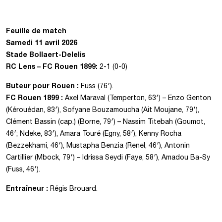
Feuille de match
Samedi 11 avril
202
6
Stade Bollaert-Delelis
RC Lens – FC Rouen 1899
:
2-1 (0-0)
Buteur pour Rouen :
Fuss (76′).
FC Rouen 1899 :
Axel Maraval (Temperton, 63′) – Enzo Genton
(Kérouédan, 83′), Sofyane Bouzamoucha (Ait Moujane, 79′),
Clément Bassin (cap.) (Borne, 79′) – Nassim Titebah (Goumot,
46′; Ndeke, 83′), Amara Touré (Egny, 58′), Kenny Rocha
(Bezzekhami, 46′), Mustapha Benzia (Renel, 46′), Antonin
Cartillier (Mbock, 79′) – Idrissa Seydi (Faye, 58′), Amadou Ba-Sy
(Fuss, 46′).
Entraîneur :
Régis Brouard.