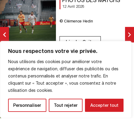
PHOTOS DES MATCHS
12 Avril 2026
© Clémence Hedin
Lire La Suite
Nous respectons votre vie privée.
Nous utilisons des cookies pour améliorer votre
expérience de navigation, diffuser des publicités ou des
Le programme du 13 au 19 avril
2026
contenus personnalisés et analyser notre trafic. En
cliquant sur « Tout accepter », vous consentez à notre
NATIONAL
utilisation des cookies.
12 Avril 2026
Personnaliser
Tout rejeter
Accepter tout
Découvre le programme de la semaine
des Diables rouges, du 30 mars au 05
avril. Lundi : Entraînement à 15h30 à La
Petite Bouverie. Mardi : Entraînement à
10h00 à La Petite Bouverie. Mercredi :