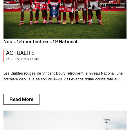
Nos U18 montent en U19 National !
ACTUALITÉ
05 Juin, 2026 05:46
Les Diables rouges de Vincent Doury retrouvent le niveau National, une
première depuis la saison 2016-2017 ! Devancé d’une courte tête au
classement initial, le Football Club de Rouen a finalement été sacré
champion U18 R1 Normandie après avoir obtenu satisfaction auprès de
la Ligue de Football de Normandie à l’issue de la procédure engagée.
Read More
[…]