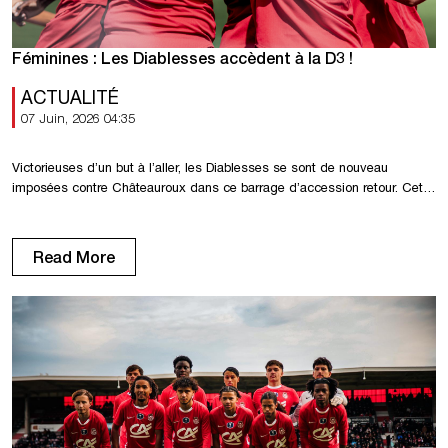
Féminines : Les Diablesses accèdent à la D3 !
ACTUALITÉ
07 Juin, 2026 04:35
Victorieuses d’un but à l’aller, les Diablesses se sont de nouveau
imposées contre Châteauroux dans ce barrage d’accession retour. Cette
fois, les Rouennaises ont gagné plus largement pour valider leur montée
en D3 ! Les Diablesses rentraient bien dans la rencontre. Après des
premières opportunités (5′, 7′), les Rouennaises trouvaient la faille par
Read More
Peniguel, à […]