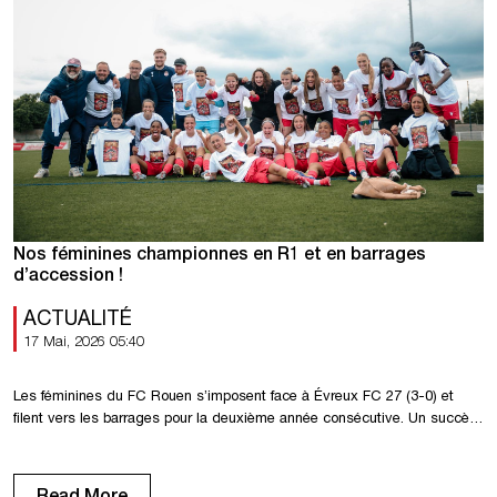
Nos féminines championnes en R1 et en barrages
d’accession !
ACTUALITÉ
17 Mai, 2026 05:40
Les féminines du FC Rouen s’imposent face à Évreux FC 27 (3-0) et
filent vers les barrages pour la deuxième année consécutive. Un succès
important pour les joueuses de Stéphane Arnold, sacrées championnes
de R1F. Félicitations à tout le groupe pour cette très belle saison
régulière ! Place maintenant aux barrages d’accession en D3F face […]
Read More