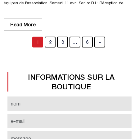
équipes de l’association. Samedi 11 avril Senior R1 : Réception de
Lisieux à 19h00. U18 R1 : Déplacement à Evreux à 15h30. U18 D1 :
Réception de Déville Maromme à 15h30. U15 R1 : Réception d’Oissel à
13h00. Dimanche 12 avril Senior R1F : […]
Read More
1
2
3
…
6
»
INFORMATIONS SUR LA
BOUTIQUE