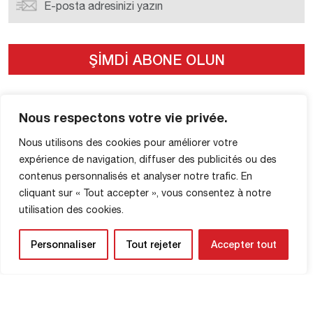
Nous respectons votre vie privée.
KULÜP
Nous utilisons des cookies pour améliorer votre
expérience de navigation, diffuser des publicités ou des
FCR’ın Tarihçesi
contenus personnalisés et analyser notre trafic. En
Koçlar ve başkanlar
cliquant sur « Tout accepter », vous consentez à notre
Ödüller
utilisation des cookies.
Haberler
Personnaliser
Tout rejeter
Accepter tout
EKIPLER
BOUTIQUE