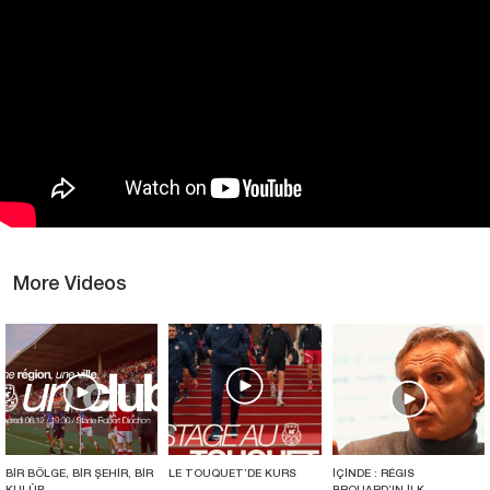
More Videos
BİR BÖLGE, BİR ŞEHİR, BİR
LE TOUQUET’DE KURS
İÇİNDE : RÉGIS
KULÜP
BROUARD’IN İLK