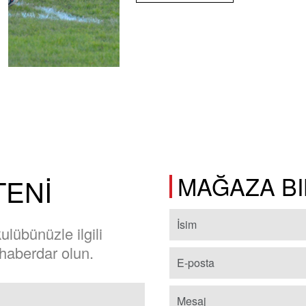
MAĞAZA BI
TENİ
lübünüzle ilgili
 haberdar olun.