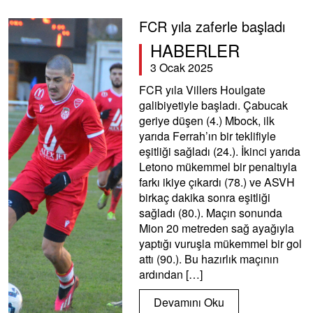
FCR yıla zaferle başladı
HABERLER
3 Ocak 2025
FCR yıla Villers Houlgate
galibiyetiyle başladı. Çabucak
geriye düşen (4.) Mbock, ilk
yarıda Ferrah’ın bir teklifiyle
eşitliği sağladı (24.). İkinci yarıda
Letono mükemmel bir penaltıyla
farkı ikiye çıkardı (78.) ve ASVH
birkaç dakika sonra eşitliği
sağladı (80.). Maçın sonunda
Mion 20 metreden sağ ayağıyla
yaptığı vuruşla mükemmel bir gol
attı (90.). Bu hazırlık maçının
ardından […]
Devamını Oku