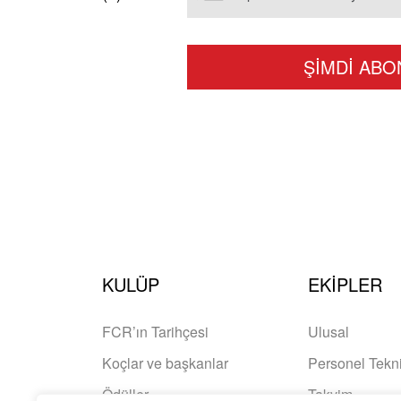
KULÜP
EKIPLER
FCR’ın Tarihçesi
Ulusal
Koçlar ve başkanlar
Personel Tekn
Ödüller
Takvim