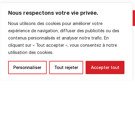
???????????? ????????????
???????????????????? ???????? ????
Nous respectons votre vie privée.
MAĞAZA BILGILERI
????????????????
???????????????????? ????????
Nous utilisons des cookies pour améliorer votre
????́????????????????????
expérience de navigation, diffuser des publicités ou des
???????????????????? ????̀????????
contenus personnalisés et analyser notre trafic. En
[…]
cliquant sur « Tout accepter », vous consentez à notre
utilisation des cookies.
Personnaliser
Tout rejeter
Accepter tout
HABER BÜLTENİ
Yaklaşan maçlardan ve kulübünüzle ilgili