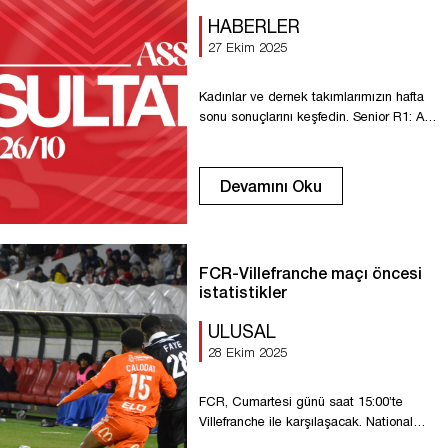
HABERLER
27 Ekim 2025
Kadınlar ve dernek takımlarımızın hafta
sonu sonuçlarını keşfedin. Senior R1: AG
Caen’e karşı 1-2 mağlubiyet Senior R1F:
La Maladrerie’ye karşı 2-2 beraberlik
Senior R2F: Olympia’Caux’a karşı 1-2
Devamını Oku
mağlubiyet U18 – Gambardella Kupası:
Valognes’e karşı 1-0 galibiyetle eleme
turuna yükseldi. U18 B – Hazırlık maçı:
USMEF’e karşı 3-6 mağlubiyet. U16 R2:
FCR-Villefranche maçı öncesi
Gisors’a karşı 9-1 galibiyet. U15 […]
istatistikler
ULUSAL
28 Ekim 2025
FCR, Cumartesi günü saat 15:00’te
Villefranche ile karşılaşacak. National
liginin 12. haftası öncesinde istatistiklere