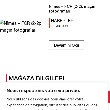
ardından ikinci bir penaltı takımları tekrar
Nîmes – FCR (2-2): maçın
eşitledi (1-1, 36′). Stade des Antonins’e
fotoğrafları
yaptıkları yolculuktan […]
HABERLER
7 Eylül 2024
Devamını Oku
MAĞAZA BILGILERI
Nous respectons votre vie privée.
Nous utilisons des cookies pour améliorer votre
expérience de navigation, diffuser des publicités ou des