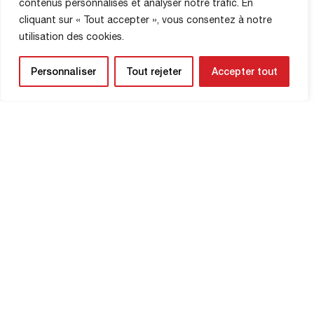
contenus personnalisés et analyser notre trafic. En
cliquant sur « Tout accepter », vous consentez à notre
utilisation des cookies.
Personnaliser
Tout rejeter
Accepter tout
HABER BÜLTENİ
Yaklaşan maçlardan ve kulübünüzle ilgili
güncellemelerden ilk siz haberdar olun.