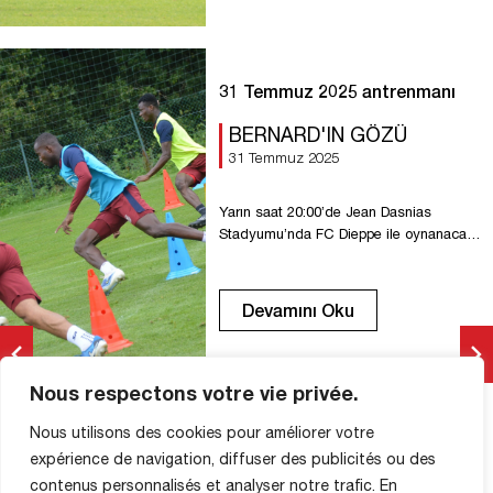
31 Temmuz 2025 antrenmanı
BERNARD'IN GÖZÜ
31 Temmuz 2025
Yarın saat 20:00’de Jean Dasnias
Stadyumu’nda FC Dieppe ile oynanacak
son hazırlık maçı öncesinde, haftanın
sondan bir önceki antrenmanı.
Devamını Oku
Nous respectons votre vie privée.
Rouen, Dieppe tarafından
Nous utilisons des cookies pour améliorer votre
durduruldu
expérience de navigation, diffuser des publicités ou des
ULUSAL
contenus personnalisés et analyser notre trafic. En