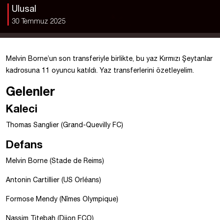
Ulusal
30 Temmuz 2025
Melvin Borne’un son transferiyle birlikte, bu yaz Kırmızı Şeytanlar
kadrosuna 11 oyuncu katıldı. Yaz transferlerini özetleyelim.
Gelenler
Kaleci
Thomas Sanglier (Grand-Quevilly FC)
Defans
Melvin Borne (Stade de Reims)
Antonin Cartillier (US Orléans)
Formose Mendy (Nîmes Olympique)
Nassim Titebah (Dijon FCO)