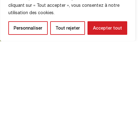
1 Ağustos 2025
cliquant sur « Tout accepter », vous consentez à notre
utilisation des cookies.
Dasnias’ta çok güzel bir tribün desteği
alan Rouen, hazırlık maçlarının altıncı
Personnaliser
Tout rejeter
Accepter tout
karşılaşmasında FC Dieppe karşısında
hiçbir zaman gol fırsatı bulamadı. İlk
çeyrekte her iki takım da fırsatlar
Devamını Oku
yakaladı, ancak ilk gerçek gol fırsatı
Rouen’e geldi. Ait Moujane’nin ceza
sahası içinde yaptığı güzel pasla
Gerbeaud, önce Lefebvre’ye takıldı,
ardından dar açıdan şutu kaleyi
bulamadı (18′). İlk […]
MAĞAZA BILGILERI