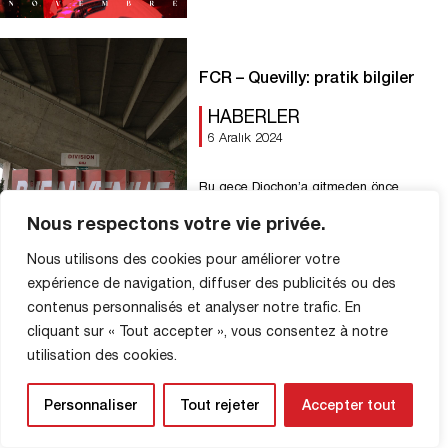
FCR – Quevilly: pratik bilgiler
HABERLER
6 Aralık 2024
Bu gece Diochon’a gitmeden önce
bilmeniz gereken her şey burada: ????
Nous respectons votre vie privée.
???????????????????????????????????
????????????
Nous utilisons des cookies pour améliorer votre
???????????????????????? ????????
Devamını Oku
expérience de navigation, diffuser des publicités ou des
???????????????????????????? ????̀
???????????????????? Kapılarda uzun
contenus personnalisés et analyser notre trafic. En
süre beklememek için, girişleri akıcı hale
cliquant sur « Tout accepter », vous consentez à notre
getirmek amacıyla erken gelmenizi
utilisation des cookies.
öneririz. ???? ????????????????̀????
Zenith ve Horlaville tribün bileti sahipleri
Personnaliser
Tout rejeter
Accepter tout
sadece eski girişten (Lenoble ve Zenith
tribünlerinin köşesi) girmelidir. Lenoble
MAĞAZA BILGILERI
tribününün ortasındaki yeni girişe