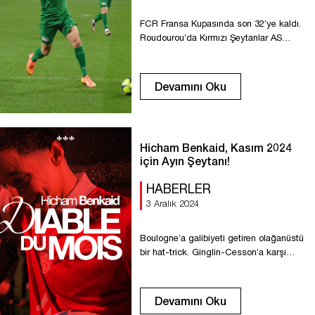
FCR Fransa Kupasında son 32’ye kaldı.
Roudourou’da Kırmızı Şeytanlar AS
Ginglin-Cesson’u domine etti. Kırmızı
Şeytanlar uzun süre hücum
üstünlüğünden, pas ve şut isabetinden
Devamını Oku
yoksun kaldı. İlk yarıda FCR bölgeye
hakim oldu, topa sahip oldu ve çok fazla
orta yaptı ancak skor değişmedi. Şutlar
sık sık Hinault’nun kalesinin dışına gitti.
Hicham Benkaid, Kasım 2024
Birkaç kontra atak Rouen defansı
için Ayın Şeytanı!
tarafından […]
HABERLER
3 Aralık 2024
Boulogne’a galibiyeti getiren olağanüstü
bir hat-trick. Ginglin-Cesson’a karşı
mükemmel bir gol. Hicham Benkaid
Kasım ayı için Ayın Şeytanı seçildi. Eylül
ayındakinden sonra ikinci bir kupa! Aferin
Devamını Oku
Hicham!