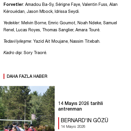
Forvetler
: Amadou Ba-Sy, Sérigne Faye, Valentin Fuss, Alan
Kérouédan, Jason Mbock, Idrissa Seydi.
Yedekler
: Melvin Borne, Emric Goumot, Noah Ndeke, Samuel
Renel, Lucas Royes, Thomas Sanglier, Amara Touré.
Tedavi/iyileşme
: Yazid Ait Moujane, Nassim Titebah.
Kadro dışı
: Sory Traoré.
DAHA FAZLA HABER
14 Mayıs 2026 tarihli
antrenman
BERNARD'IN GÖZÜ
14 Mayıs 2026