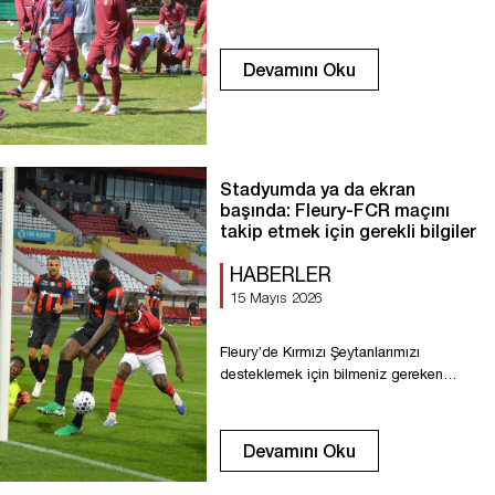
Devamını Oku
Stadyumda ya da ekran
başında: Fleury-FCR maçını
takip etmek için gerekli bilgiler
HABERLER
15 Mayıs 2026
Fleury’de Kırmızı Şeytanlarımızı
desteklemek için bilmeniz gereken
temel bilgiler. Maç başlangıcı: 19:30
Essonne Stadyumu Avenue Foch, 91070
Bondoufle Bireysel araçlar için çevrede
Devamını Oku
otopark mevcuttur Tribünlere Kuzey
girişinden erişim Ücret: 10 € Online bilet