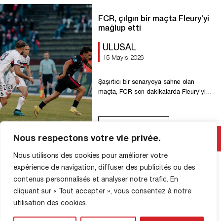
satışı: https://www.fcfleury91.fr/billetterie-
n1 Stadyumda bilet satışı
FCR, çılgın bir maçta Fleury’yi
yapılmamaktadır ⚠️ Bufet ve yemek –
mağlup etti
Kredi kartı ve nakit ödeme kabul edilir.
Herkese iyi yolculuklar! […]
ULUSAL
15 Mayıs 2026
Şaşırtıcı bir senaryoya sahne olan
maçta, FCR son dakikalarda Fleury’yi
mağlup etti ve Laval ile play-off’larda
karşılaşacak! Ligue 2’ye yükselme play-
off’larına aday takımların karşılaştığı bu
Devamını Oku
final maçında, ilk yarı maçın önemi
Nous respectons votre vie privée.
nedeniyle çekişmeli ve zaman zaman
sert geçti. Ancak gol fırsatları azdı. Maça
Nous utilisons des cookies pour améliorer votre
iyi başlayan Rouen takımı, devre arasına
expérience de navigation, diffuser des publicités ou des
girmeden önce golü bulabilirdi.
contenus personnalisés et analyser notre trafic. En
Cartillier’in serbest […]
cliquant sur « Tout accepter », vous consentez à notre
MAĞAZA BILGILERI
utilisation des cookies.