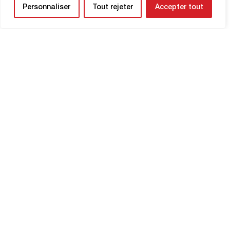
Personnaliser
Tout rejeter
Accepter tout
HABER BÜLTENİ
Yaklaşan maçlardan ve kulübünüzle ilgili
güncellemelerden ilk siz haberdar olun.