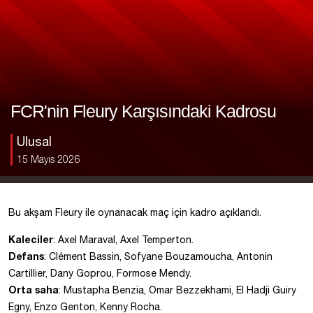
FCR'nin Fleury Karşısındaki Kadrosu
Ulusal
15 Mayıs 2026
Bu akşam Fleury ile oynanacak maç için kadro açıklandı.
Kaleciler
: Axel Maraval, Axel Temperton.
Defans
: Clément Bassin, Sofyane Bouzamoucha, Antonin
Cartillier, Dany Goprou, Formose Mendy.
Orta saha
: Mustapha Benzia, Omar Bezzekhami, El Hadji Guiry
Egny, Enzo Genton, Kenny Rocha.