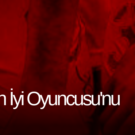
n İyi Oyuncusu'nu