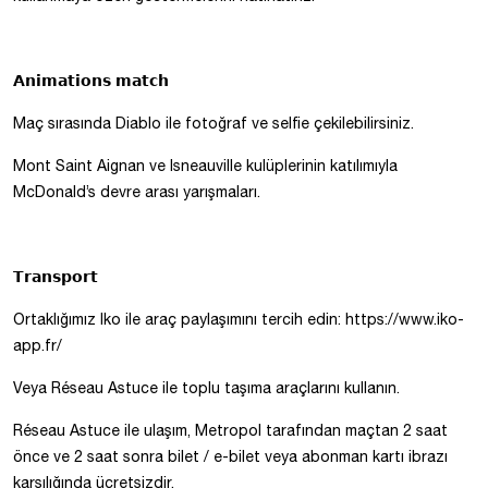
𝗔𝗻𝗶𝗺𝗮𝘁𝗶𝗼𝗻𝘀 𝗺𝗮𝘁𝗰𝗵
Maç sırasında Diablo ile fotoğraf ve selfie çekilebilirsiniz.
Mont Saint Aignan ve Isneauville kulüplerinin katılımıyla
McDonald’s devre arası yarışmaları.
𝗧𝗿𝗮𝗻𝘀𝗽𝗼𝗿𝘁
Ortaklığımız Iko ile araç paylaşımını tercih edin: https://www.iko-
app.fr/
Veya Réseau Astuce ile toplu taşıma araçlarını kullanın.
Réseau Astuce ile ulaşım, Metropol tarafından maçtan 2 saat
önce ve 2 saat sonra bilet / e-bilet veya abonman kartı ibrazı
karşılığında ücretsizdir.