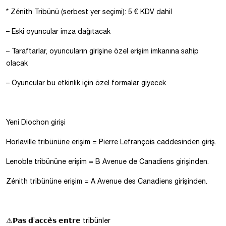
* Zénith Tribünü (serbest yer seçimi): 5 € KDV dahil
– Eski oyuncular imza dağıtacak
– Taraftarlar, oyuncuların girişine özel erişim imkanına sahip
olacak
– Oyuncular bu etkinlik için özel formalar giyecek
Yeni Diochon girişi
Horlaville tribününe erişim = Pierre Lefrançois caddesinden giriş.
Lenoble tribününe erişim = B Avenue de Canadiens girişinden.
Zénith tribününe erişim = A Avenue des Canadiens girişinden.
⚠𝗣𝗮𝘀 𝗱’𝗮𝗰𝗰𝗲̀𝘀 𝗲𝗻𝘁𝗿𝗲 tribünler