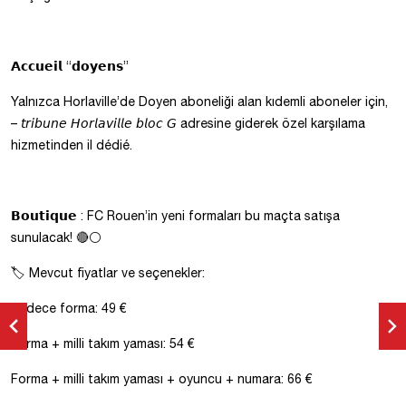
𝗔𝗰𝗰𝘂𝗲𝗶𝗹 “𝗱𝗼𝘆𝗲𝗻𝘀”
Yalnızca Horlaville’de Doyen aboneliği alan kıdemli aboneler için,
– 𝘵𝘳𝘪𝘣𝘶𝘯𝘦 𝘏𝘰𝘳𝘭𝘢𝘷𝘪𝘭𝘭𝘦 𝘣𝘭𝘰𝘤 𝘎 adresine giderek özel karşılama
hizmetinden il dédié.
𝗕𝗼𝘂𝘁𝗶𝗾𝘂𝗲 : FC Rouen’in yeni formaları bu maçta satışa
sunulacak! 🔴⚪
🏷️ Mevcut fiyatlar ve seçenekler:
Sadece forma: 49 €
Forma + milli takım yaması: 54 €
Forma + milli takım yaması + oyuncu + numara: 66 €