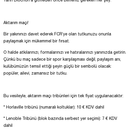
Yarın Diochon’a gitmeden önce bilmeniz gereken her şey:
Aktarım maçı!
Bir yakınınızı davet ederek FCR’ye olan tutkunuzu onunla
paylaşmak için mükemmel bir fırsat.
O halde atkılarınızı, formalarınızı ve hatıralarınızı yanınızda getirin.
Çünkü bu maç sadece bir spor karşılaşması değil, paylaşım anı,
kulübümüzün temsil ettiği şeyin güçlü bir sembolü olacak:
popüler, ailevi, zamansız bir tutku.
Bu vesileyle, aktarım maçı tribünleri için tek fiyat uygulanacaktır:
* Horlaville tribünü (numaralı koltuklar): 10 € KDV dahil
* Lenoble Tribünü (blok bazında serbest yer seçimi): 7 € KDV
dahil