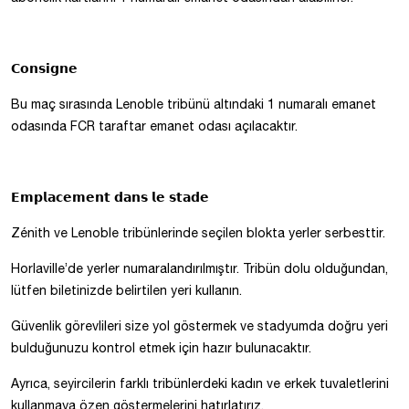
𝗖𝗼𝗻𝘀𝗶𝗴𝗻𝗲
Bu maç sırasında Lenoble tribünü altındaki 1 numaralı emanet
odasında FCR taraftar emanet odası açılacaktır.
𝗘𝗺𝗽𝗹𝗮𝗰𝗲𝗺𝗲𝗻𝘁 𝗱𝗮𝗻𝘀 𝗹𝗲 𝘀𝘁𝗮𝗱𝗲
Zénith ve Lenoble tribünlerinde seçilen blokta yerler serbesttir.
Horlaville’de yerler numaralandırılmıştır. Tribün dolu olduğundan,
lütfen biletinizde belirtilen yeri kullanın.
Güvenlik görevlileri size yol göstermek ve stadyumda doğru yeri
bulduğunuzu kontrol etmek için hazır bulunacaktır.
Ayrıca, seyircilerin farklı tribünlerdeki kadın ve erkek tuvaletlerini
kullanmaya özen göstermelerini hatırlatırız.