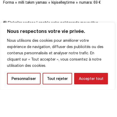
Forma + milli takım yaması + kişiselleştirme + numara: 69 €
🛍️ Flokajlar sadece Lenoble satış noktasında mevcuttur.
Nous respectons votre vie privée.
Nous utilisons des cookies pour améliorer votre
Maçın sonunda, Lenoble mağazası tüm taraftarlarımızın FCR
expérience de navigation, diffuser des publicités ou des
ürünlerine erişebilmesi ve en sevdikleri oyuncuların resimleriyle
contenus personnalisés et analyser notre trafic. En
formalarını baskı yaptırabilmesi için açık kalacaktır — avenue des
cliquant sur « Tout accepter », vous consentez à notre
Canadiens’deki dış girişten.
utilisation des cookies.
Personnaliser
Tout rejeter
Accepter tout
Maç öncesi Lenoble ve Horlaville mağazalarında imza seansı.
Kapıların açılması: 18:00
Maçın başlama saati: 19:30