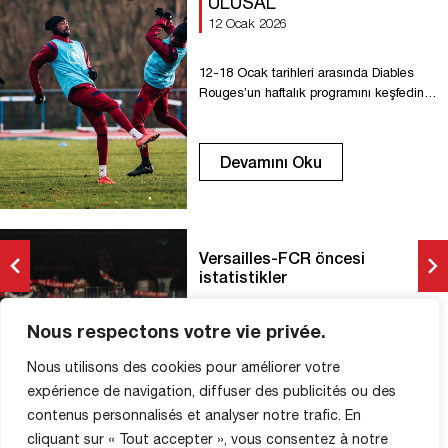
ULUSAL
12 Ocak 2026
12-18 Ocak tarihleri arasında Diables
Rouges’un haftalık programını keşfedin.
Pazartesi: Saat 15:30’da Coquets
stadyumunda antrenman. Salı: Saat
10:00 ve 15:45’te Coquets stadyumunda
Devamını Oku
antrenman. Çarşamba: Saat 10:00’da
Coquets stadyumunda antrenman.
Perşembe: Saat 15:30’da Coquets
stadyumunda antrenman. Cuma: Saat
19:30’da Georges Lefevre stadyumunda
Versailles-FCR öncesi
Versailles ile maç. Cumartesi: Dinlenme
istatistikler
günü. Pazar: Dinlenme günü.
ULUSAL
Nous respectons votre vie privée.
13 Ocak 2026
Nous utilisons des cookies pour améliorer votre
FCR, Cuma günü saat 19:30’da
expérience de navigation, diffuser des publicités ou des
Versailles ile karşılaşacak. National’ın 17.
contenus personnalisés et analyser notre trafic. En
haftası öncesinde istatistiklere bir göz
cliquant sur « Tout accepter », vous consentez à notre
atalım. 6 FC Rouen, ilk iki karşılaşmayı