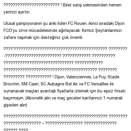
???????????????????????? ! Bilet satış sekmesinden hemen
yerinizi ayırtın
Ulusal şampiyonanın şu anki lideri FC Rouen, ikinci sıradaki Dijon
FCO’yu zirve mücadelesinde ağırlayacak. Kırmızı Şeytanlarımızı
zafere taşımak için desteğiniz çok önemli.
????’???????????????????????????????????????? ????????
-???????????????????????? ???????????? ??????????
?????????????????????????????? ????????̀????
???????????????????????????????????????? ????????
????????? ??????????? ! Dijon, Valenciennes, Le Puy, Stade
Briochin, SM Caen, SC Aubagne Bel Air ve FC Versailles ile
oynanacak maçları avantajlı fiyatlarla izlemek için bu eşsiz fırsatı
kaçırmayın. (Abonelik alın ve maç geceleri kartlarınızı 1 numaralı
gişeden alın)
???????????????????????? ???????????????????? ????????
???????????????? – ???????????????? ??????????????
?????? ???? :