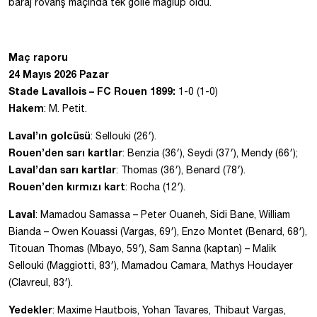
baraj rövanş maçında tek golle mağlup oldu.
Maç raporu
24 Mayıs 2026 Pazar
Stade Lavallois – FC Rouen 1899:
1-0 (1-0)
Hakem
: M. Petit.
Laval’ın golcüsü
: Sellouki (26′).
Rouen’den sarı kartlar
: Benzia (36′), Seydi (37′), Mendy (66′);
Laval’dan sarı kartlar
: Thomas (36′), Benard (78′).
Rouen’den kırmızı kart
: Rocha (12′).
Laval
: Mamadou Samassa – Peter Ouaneh, Sidi Bane, William
Bianda – Owen Kouassi (Vargas, 69′), Enzo Montet (Benard, 68′),
Titouan Thomas (Mbayo, 59′), Sam Sanna (kaptan) – Malik
Sellouki (Maggiotti, 83′), Mamadou Camara, Mathys Houdayer
(Clavreul, 83′).
Yedekler
: Maxime Hautbois, Yohan Tavares, Thibaut Vargas,