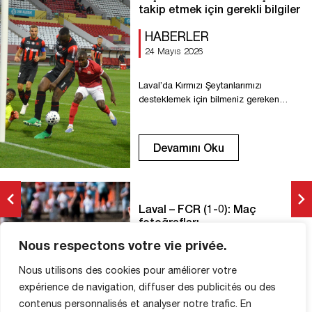
takip etmek için gerekli bilgiler
HABERLER
24 Mayıs 2026
Laval’da Kırmızı Şeytanlarımızı
desteklemek için bilmeniz gereken
temel bilgiler. Misafir tribünündeki tüm
biletler taraftar grupları tarafından rezerve
edilmiştir. Kulüp tarafından maç günü
Devamını Oku
bilet satışı yapılmayacak ve gişede bilet
bulunmayacaktır. Maç başlangıcı: 17:00
Francis-Le-Basser Stadyumu Avenue
Pierre de Coubertin, 53000 Laval
Laval – FCR (1-0): Maç
Tribünler doludur. İçecek ve yemek
fotoğrafları
standları – Nakit ve kredi kartı ile
ödeme. Herkese iyi […]
Nous respectons votre vie privée.
MAÇ FOTOĞRAFLARI
25 Mayıs 2026
Nous utilisons des cookies pour améliorer votre
expérience de navigation, diffuser des publicités ou des
© Antoine Bento Soares
contenus personnalisés et analyser notre trafic. En