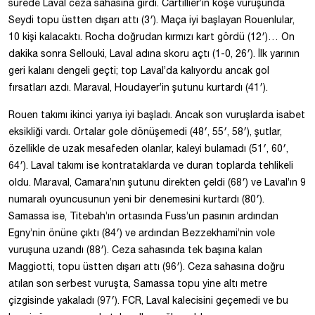
sürede Laval ceza sahasına girdi. Cartillier’in köşe vuruşunda
Seydi topu üstten dışarı attı (3′). Maça iyi başlayan Rouenlular,
10 kişi kalacaktı. Rocha doğrudan kırmızı kart gördü (12′)… On
dakika sonra Sellouki, Laval adına skoru açtı (1-0, 26′). İlk yarının
geri kalanı dengeli geçti; top Laval’da kalıyordu ancak gol
fırsatları azdı. Maraval, Houdayer’in şutunu kurtardı (41′).
Rouen takımı ikinci yarıya iyi başladı. Ancak son vuruşlarda isabet
eksikliği vardı. Ortalar gole dönüşemedi (48′, 55′, 58′), şutlar,
özellikle de uzak mesafeden olanlar, kaleyi bulamadı (51′, 60′,
64′). Laval takımı ise kontrataklarda ve duran toplarda tehlikeli
oldu. Maraval, Camara’nın şutunu direkten çeldi (68′) ve Laval’ın 9
numaralı oyuncusunun yeni bir denemesini kurtardı (80′).
Samassa ise, Titebah’ın ortasında Fuss’un pasının ardından
Egny’nin önüne çıktı (84′) ve ardından Bezzekhami’nin vole
vuruşuna uzandı (88′). Ceza sahasında tek başına kalan
Maggiotti, topu üstten dışarı attı (96′). Ceza sahasına doğru
atılan son serbest vuruşta, Samassa topu yine altı metre
çizgisinde yakaladı (97′). FCR, Laval kalecisini geçemedi ve bu