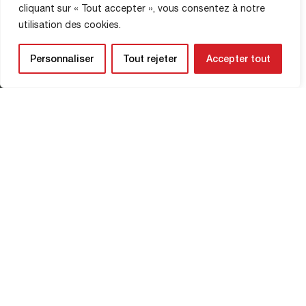
cliquant sur « Tout accepter », vous consentez à notre
utilisation des cookies.
Devamını Oku
Personnaliser
Tout rejeter
Accepter tout
Laval vs FCR
BERNARD'IN GÖZÜ
25 Mayıs 2026
Devamını Oku