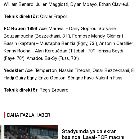
William Benard, Julien Maggiotti, Dylan Mbayo, Ethan Clavreul.
Teknik direktör:
Olivier Frapolli.
FC Rouen 1899
: Axel Maraval – Dany Goprou, Sofyane
Bouzamoucha (Bezzekhami, 81′), Formose Mendy, Clément
Bassin (kaptan) – Mustapha Benzia (Egny, 73′), Antonin Cartillier,
Kenny Rocha – Alan Kérouédan (Titebah, 70′), Idrissa Seydi
(Faye, 70′), Amadou Ba-Sy (Fuss, 70′).
Yedekler
: Axel Temperton, Nassim Titebah, Omar Bezzekhami, El
Hadji Guiry Egny, Enzo Genton, Sérigne Faye, Valentin Fuss.
Teknik direktör
: Régis Brouard.
DAHA FAZLA HABER
Stadyumda ya da ekran
başında: Laval-FCR maçını