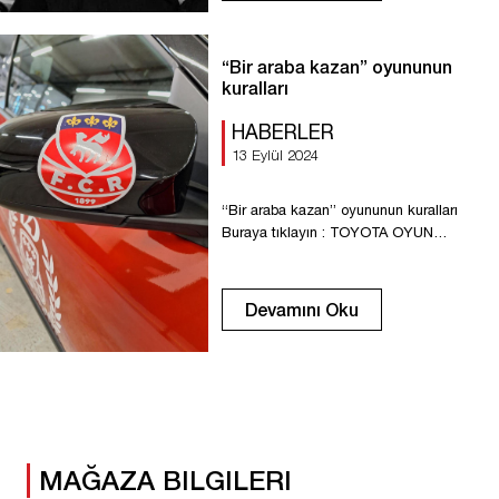
saygılarımızı sunmak ve ailesine
desteğimizi göstermek için yarın
Valenciennes maçı sırasında bir eylem
“Bir araba kazan” oyununun
düzenleniyor. 2️⃣0️⃣e adresinde portresi
kuralları
stadyumun dev ekranında gösterilecek
ve sizlerden […]
HABERLER
13 Eylül 2024
“Bir araba kazan” oyununun kuralları
Buraya tıklayın : TOYOTA OYUN
KURALLARI
Devamını Oku
MAĞAZA BILGILERI