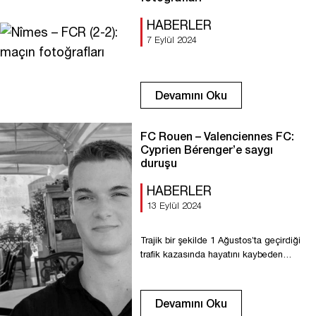
HABERLER
7 Eylül 2024
Devamını Oku
FC Rouen – Valenciennes FC:
Cyprien Bérenger’e saygı
duruşu
HABERLER
13 Eylül 2024
Trajik bir şekilde 1 Ağustos’ta geçirdiği
trafik kazasında hayatını kaybeden
Cyprien Bérenger, FC Rouen’in sadık bir
taraftarıydı. Kop Lenoble’ın çok sevilen
bir üyesi olarak stadyumda büyük bir
Devamını Oku
boşluk bıraktı. ???? Ona son