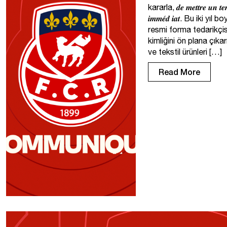
kararla, 𝒅𝒆 𝒎𝒆𝒕𝒕𝒓𝒆 𝒖𝒏 𝒕𝒆𝒓𝒎𝒆
𝒊𝒎𝒎𝒆́𝒅 𝒊𝒂𝒕. Bu ik
resmi forma tedarikçisi
kimliğini ön plana çık
ve tekstil ürünleri […]
Read More