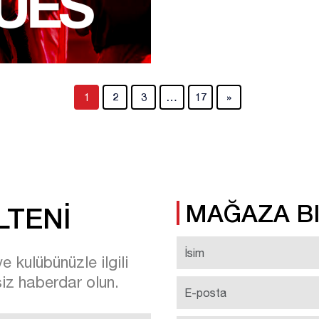
1
2
3
…
17
»
MAĞAZA BI
LTENİ
 kulübünüzle ilgili
siz haberdar olun.