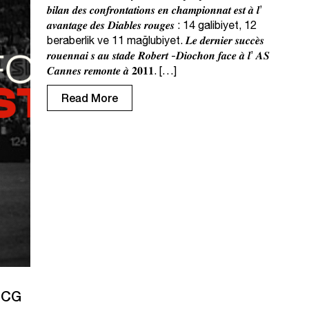
𝒃𝒊𝒍𝒂𝒏 𝒅𝒆𝒔 𝒄𝒐𝒏𝒇𝒓𝒐𝒏𝒕𝒂𝒕𝒊𝒐𝒏𝒔 𝒆𝒏 𝒄𝒉𝒂𝒎𝒑𝒊𝒐𝒏𝒏𝒂𝒕 𝒆𝒔𝒕 𝒂̀ 𝒍’
𝒂𝒗𝒂𝒏𝒕𝒂𝒈𝒆 𝒅𝒆𝒔 𝑫𝒊𝒂𝒃𝒍𝒆𝒔 𝒓𝒐𝒖𝒈𝒆𝒔 : 14 galibiyet, 12
beraberlik ve 11 mağlubiyet. 𝑳𝒆 𝒅𝒆𝒓𝒏𝒊𝒆𝒓 𝒔𝒖𝒄𝒄𝒆̀𝒔
𝒓𝒐𝒖𝒆𝒏𝒏𝒂𝒊 𝒔 𝒂𝒖 𝒔𝒕𝒂𝒅𝒆 𝑹𝒐𝒃𝒆𝒓𝒕 -𝑫𝒊𝒐𝒄𝒉𝒐𝒏 𝒇𝒂𝒄𝒆 𝒂̀ 𝒍’ 𝑨𝑺
𝑪𝒂𝒏𝒏𝒆𝒔 𝒓𝒆𝒎𝒐𝒏𝒕𝒆 𝒂̀ 𝟐𝟎𝟏𝟏. […]
Read More
NCG