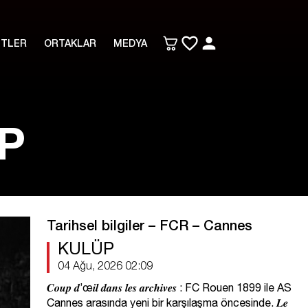
ETLER
ORTAKLAR
MEDYA
P
Tarihsel bilgiler – FCR – Cannes
KULÜP
04 Ağu, 2026 02:09
𝑪𝒐𝒖𝒑 𝒅’œ𝒊𝒍 𝒅𝒂𝒏𝒔 𝒍𝒆𝒔 𝒂𝒓𝒄𝒉𝒊𝒗𝒆𝒔 : FC Rouen 1899 ile AS
Cannes arasında yeni bir karşılaşma öncesinde. 𝑳𝒆