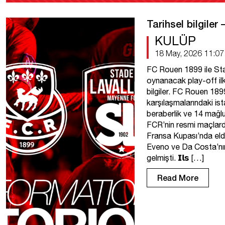
Tarihsel bilgiler
KULÜP
18 May, 2026 11:07
FC Rouen 1899 ile Sta
oynanacak play-off il
bilgiler. FC Rouen 189
karşılaşmalarındaki ista
beraberlik ve 14 mağlu
FCR’nin resmi maçlarda
Fransa Kupası’nda elde
Eveno ve Da Costa’nın 
gelmişti. 𝗜𝗹𝘀 […]
Read More