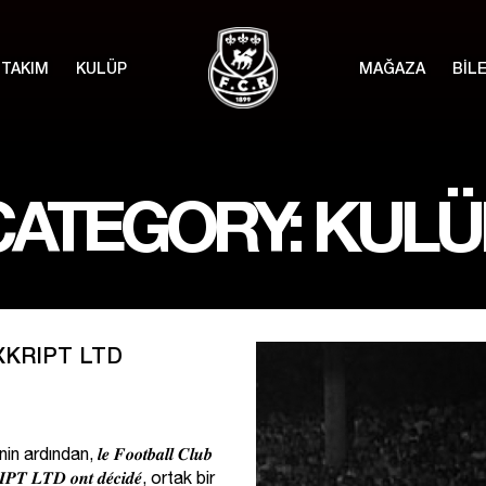
TAKIM
KULÜP
MAĞAZA
BİL
CATEGORY: KULÜ
 XKRIPT LTD
rdından, 𝒍𝒆 𝑭𝒐𝒐𝒕𝒃𝒂𝒍𝒍 𝑪𝒍𝒖𝒃
𝑰𝑷𝑻 𝑳𝑻𝑫 𝒐𝒏𝒕 𝒅𝒆́𝒄𝒊𝒅𝒆́, ortak bir