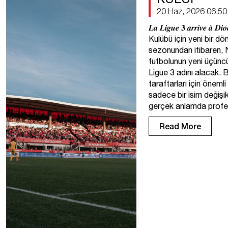
20 Haz, 2026 06:50
𝑳𝒂 𝑳𝒊𝒈𝒖𝒆 𝟑 𝒂𝒓𝒓𝒊𝒗𝒆 
Kulübü için yeni bir d
sezonundan itibaren, N
futbolunun yeni üçünc
Ligue 3 adını alacak.
taraftarları için öneml
sadece bir isim değişik
gerçek anlamda profe
Read More