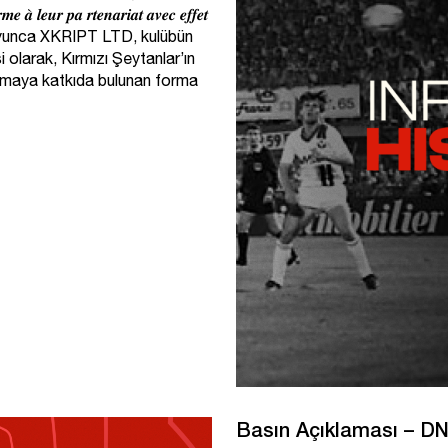
 𝒂̀ 𝒍𝒆𝒖𝒓 𝒑𝒂 𝒓𝒕𝒆𝒏𝒂𝒓𝒊𝒂𝒕 𝒂𝒗𝒆𝒄 𝒆𝒇𝒇𝒆𝒕
i yıl boyunca XKRIPT LTD, kulübün
 olarak, Kırmızı Şeytanlar’ın
armaya katkıda bulunan forma
Basın Açıklaması – D