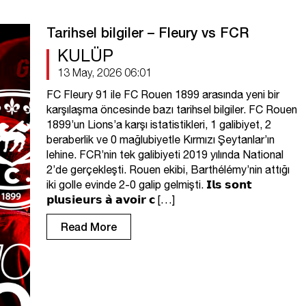
Tarihsel bilgiler – Fleury vs FCR
KULÜP
13 May, 2026 06:01
FC Fleury 91 ile FC Rouen 1899 arasında yeni bir
karşılaşma öncesinde bazı tarihsel bilgiler. FC Rouen
1899’un Lions’a karşı istatistikleri, 1 galibiyet, 2
beraberlik ve 0 mağlubiyetle Kırmızı Şeytanlar’ın
lehine. FCR’nin tek galibiyeti 2019 yılında National
2’de gerçekleşti. Rouen ekibi, Barthélémy’nin attığı
iki golle evinde 2-0 galip gelmişti. 𝗜𝗹𝘀 𝘀𝗼𝗻𝘁
𝗽𝗹𝘂𝘀𝗶𝗲𝘂𝗿𝘀 𝗮̀ 𝗮𝘃𝗼𝗶𝗿 𝗰 […]
Read More