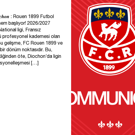
𝒂̀ 𝑫𝒊𝒐𝒄𝒉𝒐𝒏 : Rouen 1899 Futbol
önem başlıyor! 2026/2027
ational ligi, Fransız
ü profesyonel kademesi olan
 Bu gelişme, FC Rouen 1899 ve
i bir dönüm noktasıdır. Bu,
liğinden öte, Diochon’da ligin
syonelleşmesi […]