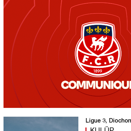
Ligue 3, Diochon
KULÜP