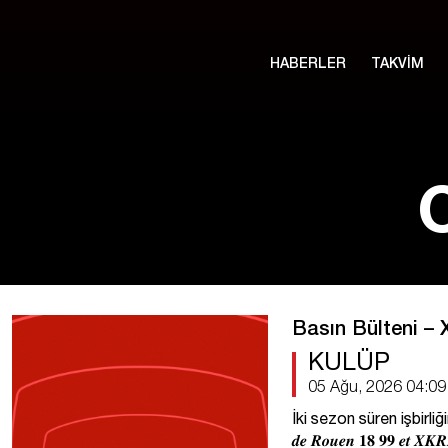
HABERLER
TAKVİM
Basın Bülteni –
KULÜP
05 Ağu, 2026 04:09
İki sezon süren işbirliğinin a
𝒅𝒆 𝑹𝒐𝒖𝒆𝒏 𝟏𝟖 𝟗𝟗 𝒆𝒕 𝑿𝑲