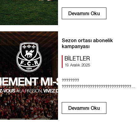
ve 11 Ocak hafta sonu oynanacak.
Devamını Oku
Sezon ortası abonelik
kampanyası
BILETLER
19 Aralık 2025
????????
????????????????????????????????
???????????????? ????????
???????????????????? ????????
????????, ????????????????????????
Devamını Oku
???????????????????????? ????????
???????????????????????????????????
????????
????????????????????????????????,
???????????????????? ????????