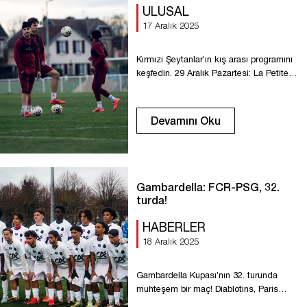
ULUSAL
17 Aralık 2025
Kırmızı Şeytanlar’ın kış arası programını
keşfedin. 29 Aralık Pazartesi: La Petite
Bouverie’de antrenmanlara yeniden
başlangıç. 3-6 Ocak: Houlgate’de kamp.
3 Ocak Cumartesi: Trouville Deauville
Devamını Oku
Villers ve Dieppe ile üçlü turnuva, saat
17:00’de Deauville’de. 9 Ocak Cuma:
Fleury ile hazırlık maçı (yer ve saat
belirlenecek). 16 Ocak Cuma: Versailles
ile National maçı.
Gambardella: FCR-PSG, 32.
turda!
HABERLER
18 Aralık 2025
Gambardella Kupası’nın 32. turunda
muhteşem bir maç! Diablotins, Paris
SG’nin gençlerini ağırlayacak! Maç, 10