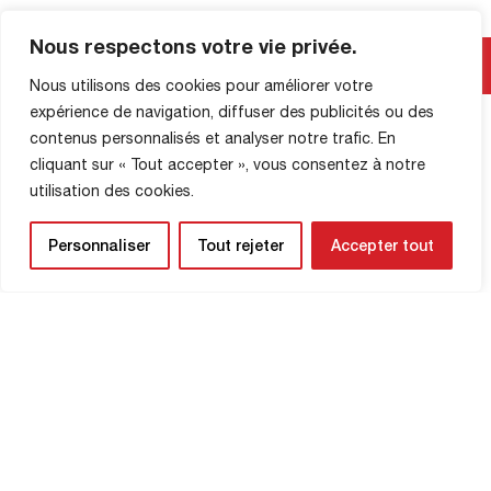
????????????????????????????????
????
Nous respectons votre vie privée.
MAĞAZA BILGILERI
’???????????????????????????????????
????????-????????????????????????.
Nous utilisons des cookies pour améliorer votre
2025-2026 sezonu için Kırmızı Şeytanları
expérience de navigation, diffuser des publicités ou des
desteklemek için eşsiz bir fırsat! Teklif
contenus personnalisés et analyser notre trafic. En
kesinlikle 400 abonelikle sınırlıdır: ilk
cliquant sur « Tout accepter », vous consentez à notre
gelenler önceliklidir. Satışlar, 5 Ocak
Pazartesi günü saat 14:00’ten itibaren
utilisation des cookies.
çevrimiçi bilet satış sistemimizde
başlayacak, ardından Diochon
Personnaliser
Tout rejeter
Accepter tout
stadyumunda veya […]
HABER BÜLTENİ
Yaklaşan maçlardan ve kulübünüzle ilgili