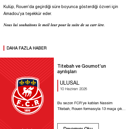
Kulüp, Rouen’da geçirdiği süre boyunca gösterdiği özveri için
Amadou’ya teşekkür eder.
𝑵𝒐𝒖𝒔 𝒍𝒖𝒊 𝒔𝒐𝒖𝒉𝒂𝒊𝒕𝒐𝒏𝒔 𝒍𝒆 𝒎𝒆𝒊𝒍 𝒍𝒆𝒖𝒓 𝒑𝒐𝒖𝒓 𝒍𝒂 𝒔𝒖𝒊𝒕𝒆 𝒅𝒆 𝒔𝒂 𝒄𝒂𝒓𝒓 𝒊𝒆̀𝒓𝒆.
DAHA FAZLA HABER
Titebah ve Goumot’un
ayrılışları
ULUSAL
10 Haziran 2026
Bu sezon FCR’ye katılan Nassim
Titebah, Rouen formasıyla 13 maça çıktı
ve üç asist yaptı. Sağ kanat oyuncusu
olarak görev alan Titebah, oyun hacmi
ve özverili çabasıyla öne çıktı; hem
Devamını Oku