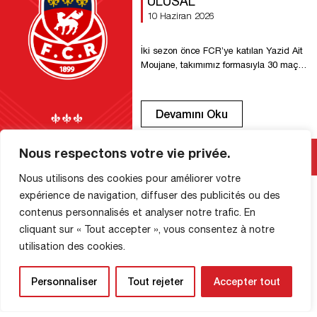
ULUSAL
10 Haziran 2026
İki sezon önce FCR’ye katılan Yazid Ait
Moujane, takımımız formasıyla 30 maça
çıktı; 2 gol attı ve 2 asist yaptı. Sağ
kanat oyuncusu olarak görev alan
oyuncu, aktif oyun stili ve özverili
Devamını Oku
çabasıyla dikkat çekti. Ne yazık ki, bu
sezon geçirdiği çeşitli sakatlıklar
nedeniyle sahalardan uzak kalmak
Nous respectons votre vie privée.
zorunda kaldı. Öte yandan, yine 2024
yazında takıma […]
Nous utilisons des cookies pour améliorer votre
expérience de navigation, diffuser des publicités ou des
contenus personnalisés et analyser notre trafic. En
MAĞAZA BILGILERI
cliquant sur « Tout accepter », vous consentez à notre
utilisation des cookies.
Personnaliser
Tout rejeter
Accepter tout