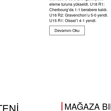
eleme turuna yükseldi. U18 R1:
Cherbourg’da 1-1 berabere kaldı.
U16 R2: Gravenchon’u 5-0 yendi.
U15 R1: Oissel’i 4-1 yendi.
Devamını Oku
MAĞAZA BI
TENİ