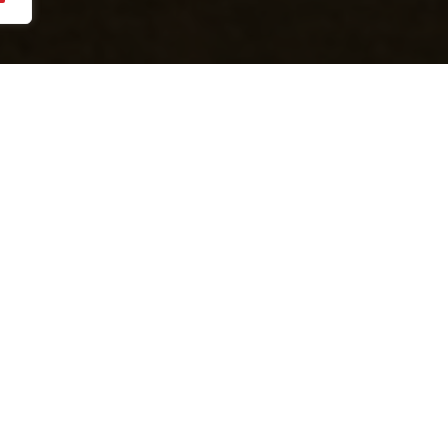
 Şeytanlar’ın haftalık programını inceleyin.
rie’de antrenman.
Bouverie’de antrenman.
Bouverie’de antrenman.
mu’nda Fleury ile maç.