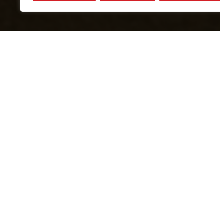
11-17 Mayıs tarihleri arasında Kırmızı
Pazartesi: Tedavi.
Salı: Saat 10.00’da La Petite Bouve
Çarşamba: Saat 10.00’da La Petite 
Perşembe: Saat 15:30’da La Petite 
Cuma: Saat 19:30’da Essonne Stadyu
Cumartesi: Dinlenme.